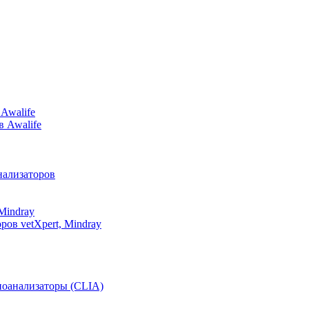
Awalife
в Awalife
ализаторов
Mindray
ов vetXpert, Mindray
оанализаторы (CLIA)