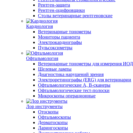
Рентген-защита
Рентген-оцифровщики
Столы ветеринарные рентгеновские
Кардиология
Ветеринарные тонометры
Мониторы пациента
Электрокардиографы
Пульсоксиметры
Офтальмология
Ветеринарные тонометры для измерения ИОД
Щелевые лампы
Диагностика нарушений зрения
Электроретинографы (ERG) для ветеринарии
Офтальмологические A, B-сканеры
Офтальмологические тест-полоски
Микроскопы операционные
Лор инструменты
Отоскопы
Офтальмоскопы
Дерматоскопы
Ларингоскопы