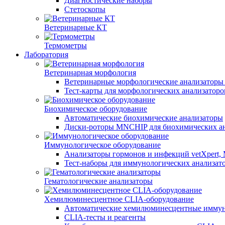
Диагностические наборы
Стетоскопы
Ветеринарные КТ
Термометры
Лаборатория
Ветеринарная морфология
Ветеринарные морфологические анализаторы 
Тест-карты для морфологических анализаторо
Биохимическое оборудование
Автоматические биохимические анализаторы
Диски-роторы MNCHIP для биохимических ан
Иммунологическое оборудование
Анализаторы гормонов и инфекций vetXpert, 
Тест-наборы для иммунологических анализатор
Гематологические анализаторы
Хемилюминесцентное CLIA-оборудование
Автоматические хемилюминесцентные иммун
CLIA-тесты и реагенты