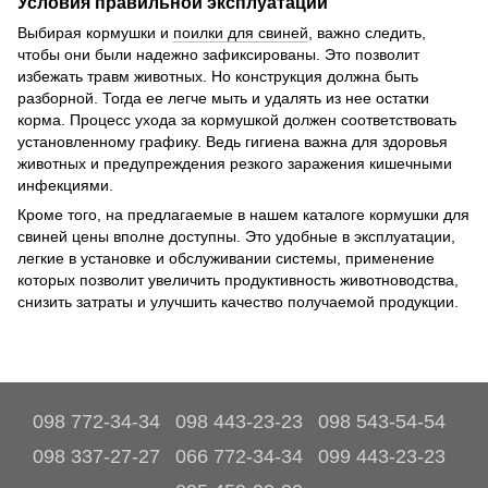
Условия правильной эксплуатации
Выбирая кормушки и
поилки для свиней
, важно следить,
чтобы они были надежно зафиксированы. Это позволит
избежать травм животных. Но конструкция должна быть
разборной. Тогда ее легче мыть и удалять из нее остатки
корма. Процесс ухода за кормушкой должен соответствовать
установленному графику. Ведь гигиена важна для здоровья
животных и предупреждения резкого заражения кишечными
инфекциями.
Кроме того, на предлагаемые в нашем каталоге кормушки для
свиней цены вполне доступны. Это удобные в эксплуатации,
легкие в установке и обслуживании системы, применение
которых позволит увеличить продуктивность животноводства,
снизить затраты и улучшить качество получаемой продукции.
098 772-34-34
098 443-23-23
098 543-54-54
098 337-27-27
066 772-34-34
099 443-23-23