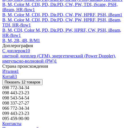
B, M, Color M, CDI, PD, Dir.PD, CW, PW, TDI, iScape, PSH,
iBeam, HR-flow
1
B, M, Color M, CDI, PD, Dir.PD, CW, PW, HPRF, PSH, iBeam
1
B, M, Color M, CDI, PD, Dir.PD, CW, PW, HPRF, PSH, iBeam,
TDI, HR-flow
1
B, M, CDI, Color M, PD, Dir.PD, PW, HPRF, CW, PSH, iBeam,
HR-flow
1
B, M, 2B, 4B, B/M
1
Доплерография
С доплером
10
цветной допплер (CFM), энергетический (Power Doppler),
импульсно-волновой (PW)
1
Страна происхождения
Италия
1
Китай
3
Показать 12 товаров
098 772-34-34
098 443-23-23
098 543-54-54
098 337-27-27
066 772-34-34
099 443-23-23
095 459-90-90
Контакты