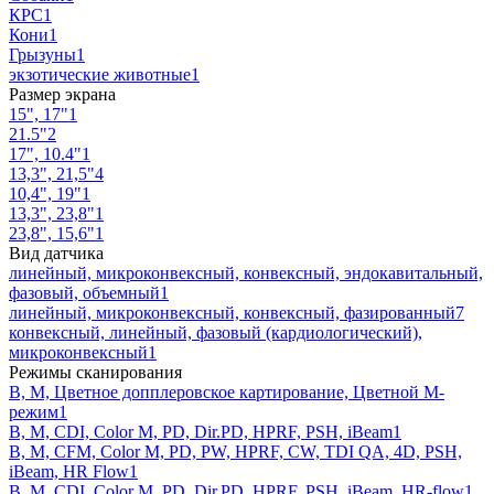
КРС
1
Кони
1
Грызуны
1
экзотические животные
1
Размер экрана
15", 17"
1
21.5"
2
17", 10.4"
1
13,3", 21,5"
4
10,4", 19"
1
13,3", 23,8"
1
23,8", 15,6"
1
Вид датчика
линейный, микроконвексный, конвексный, эндокавитальный,
фазовый, объемный
1
линейный, микроконвексный, конвексный, фазированный
7
конвексный, линейный, фазовый (кардиологический),
микроконвексный
1
Режимы сканирования
В, М, Цветное допплеровское картирование, Цветной М-
режим
1
B, M, CDI, Color M, PD, Dir.PD, HPRF, PSH, iBeam
1
B, M, CFM, Color M, PD, PW, HPRF, CW, TDI QA, 4D, PSH,
iBeam, HR Flow
1
B, M, CDI, Color M, PD, Dir.PD, HPRF, PSH, iBeam, HR-flow
1