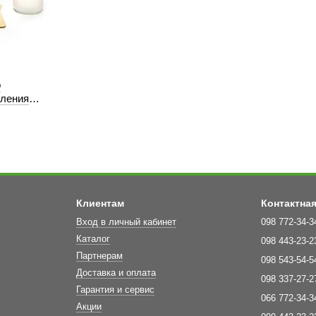
®
ления
КМ)
Клиентам
Контактна
Вход в личный кабинет
098 772-34-3
Каталог
098 443-23-2
Партнерам
098 543-54-5
Доставка и оплата
098 337-27-2
Гарантия и сервис
066 772-34-3
Акции