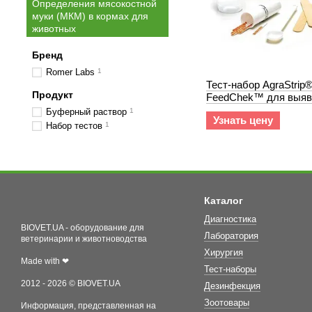
Определения мясокостной
муки (МКМ) в кормах для
животных
Бренд
Romer Labs
1
Тест-набор AgraStrip
Продукт
FeedChek™ для выяв
мясокостной муки (М
Буферный раствор
1
Узнать цену
Набор тестов
1
Каталог
Диагностика
BIOVET.UA - оборудование для
Лаборатория
ветеринарии и животноводства
Хирургия
Made with ❤
Тест-наборы
2012 - 2026 © BIOVET.UA
Дезинфекция
Зоотовары
Информация, представленная на