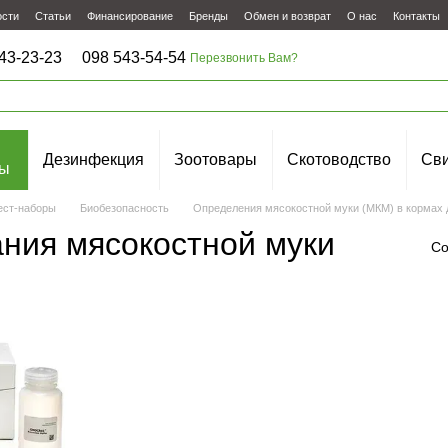
ости
Статьи
Финансирование
Бренды
Обмен и возврат
О нас
Контакты
43-23-23
098 543-54-54
Перезвонить Вам?
Дезинфекция
Зоотовары
Скотоводство
Сви
ы
ест-наборы
Биобезопасность
Определения мясокостной муки (МКМ) в кормах 
ания мясокостной муки
Со