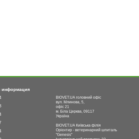
я информация
4
BIOVET.UA головний офіс
вул. Млинова, 5,
3
офіс 21
м. Біла Церква, 09117
4
Україна
7
BIOVET.UA Київська філія
Орієнтир - ветеринарний шпиталь
4
"Genesis"