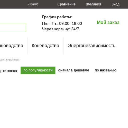
Сравнение
Укр
Рус
Желания
Вход
График работы:
Мой заказ
Пн.– Пт.: 09:00–18:00
Через корзину: 24/7
новодство
Коневодство
Энергонезависимость
для животных
по популярности
сначала дешевле
по названию
ртировка: