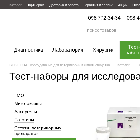
Перейти к основному контенту
Каталог
Партнерам
Доставка и оплата
Гарантия и сервис
Акции
Нов
098 772-34-34
098 4
Тест-
Диагностика
Лаборатория
Хирургия
набор
BIOVET.UA - оборудование для ветеринарии и животноводства
Каталог
Т
Тест-наборы для исследов
ГМО
Микотоксины
Аллергены
Патогены
Остатки ветеринарных
препаратов