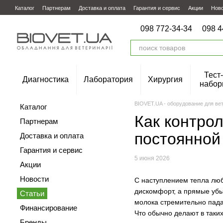
Перейти к основному контенту
Каталог
Партнерам
Доставка и оплата
Гарантия и сервис
Акции
Нов
098 772-34-34
098 4
Тест-
Диагностика
Лаборатория
Хирургия
набор
BIOVET.UA - оборудование для ве
Каталог
Как контро
Партнерам
постоянной
Доставка и оплата
Гарантия и сервис
5 июня 2026
Акции
Новости
С наступлением тепла люб
дискомфорт, а прямые убыт
Статьи
молока стремительно пада
Финансирование
Что обычно делают в таки
Бренды