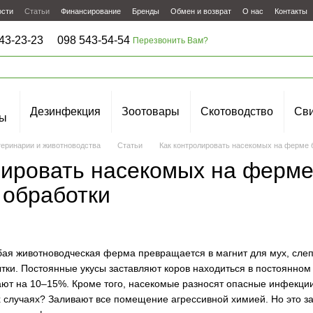
ости
Статьи
Финансирование
Бренды
Обмен и возврат
О нас
Контакты
43-23-23
098 543-54-54
Перезвонить Вам?
Дезинфекция
Зоотовары
Скотоводство
Сви
ы
теринарии и животноводства
Статьи
Как контролировать насекомых на ферме б
лировать насекомых на ферме
 обработки
ая животноводческая ферма превращается в магнит для мух, слепн
ки. Постоянные укусы заставляют коров находиться в постоянном с
ют на 10–15%. Кроме того, насекомые разносят опасные инфекции
х случаях? Заливают все помещение агрессивной химией. Но это за