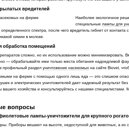
крылатых вредителей
Наиболее экологичное реше
специальные
лампы для ун
определенного спектра, после чего вредитель гибнет от контакта 
никакой химии в молоке.
я обработка помещений
препаратов сложно, но их использование можно минимизировать. 
о — обрабатывайте ими только места обитания надоедливой фаун
 в профильный раздел
уничтожение насекомых
на сайте Biovet, чт
комыми на ферме с помощью одного лишь яда — это слишком опасн
ушек и электрических уничтожителей дает надежный результат без 
 вашего хозяйства и консультируйтесь с нашими специалистами. 
ые вопросы
фиолетовые лампы-уничтожители для крупного рогато
дны. Приборы вешают на высоте, недоступной для животных, а их с