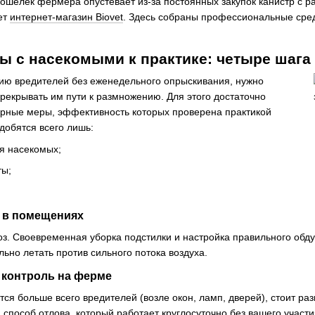
кошелек фермера опустевает из-за постоянных закупок канистр с
ет
интернет-магазин Biovet
. Здесь собраны профессиональные сред
ы с насекомыми к практике: четыре шага
ию вредителей без еженедельного опрыскивания, нужно
ерекрывать им пути к размножению. Для этого достаточно
арные меры, эффективность которых проверена практикой
добятся всего лишь:
я насекомых;
ты;
я в помещениях
оз. Своевременная уборка подстилки и настройка правильного об
ьно летать против сильного потока воздуха.
контроль на ферме
ется больше всего вредителей (возле окон, ламп, дверей), стоит 
способ отлова, который работает круглосуточно без вашего участи