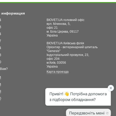
я информация
4
BIOVET.UA головний офіс
вул. Млинова, 5,
3
офіс 21
м. Біла Церква, 09117
4
Україна
7
BIOVET.UA Київська філія
Орієнтир - ветеринарний шпиталь
4
"Genesis"
3
Індустріальний провулок, 23,
офіс 204
0
м.Київ, 03056
Україна
 Вам?
Карта проезда
4
4
3
0