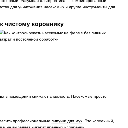
 растворами. Разумная альтернатива — комбинированный
ства для уничтожения насекомых и другие инструменты для
 к чистому коровнику
дува в помещении снижают влажность. Насекомые просто
развесить профессиональные
липучки для мух
. Это копеечный,
я и не выделяет никаких вредных испарений.