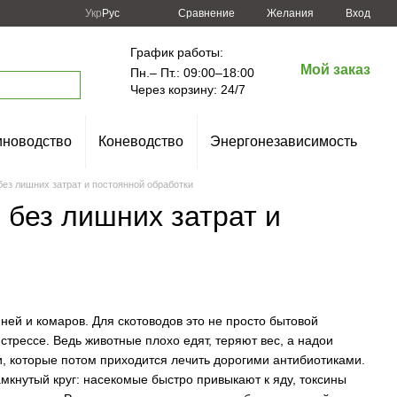
Сравнение
Укр
Рус
Желания
Вход
График работы:
Мой заказ
Пн.– Пт.: 09:00–18:00
Через корзину: 24/7
новодство
Коневодство
Энергонезависимость
ез лишних затрат и постоянной обработки
 без лишних затрат и
ей и комаров. Для скотоводов это не просто бытовой
трессе. Ведь животные плохо едят, теряют вес, а надои
, которые потом приходится лечить дорогими антибиотиками.
мкнутый круг: насекомые быстро привыкают к яду, токсины