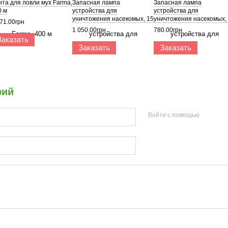
нта для ловли мух Farma,
Запасная лампа
Запасная лампа
0 м
устройства для
устройства для
уничтожения насекомых, 15
уничтожения насекомых,
71.00грн
Вт
Вт
1 050.00грн
780.00грн
Заказать
Заказать
Заказать
рий
Войти с помощью