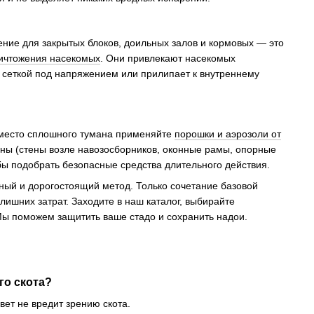
ние для закрытых блоков, доильных залов и кормовых — это
ичтожения насекомых
. Они привлекают насекомых
с сеткой под напряжением или прилипает к внутреннему
Вместо сплошного тумана применяйте
порошки и аэрозоли от
ы (стены возле навозосборников, оконные рамы, опорные
обы подобрать безопасные средства длительного действия.
ый и дорогостоящий метод. Только сочетание базовой
лишних затрат. Заходите в наш каталог, выбирайте
Мы поможем защитить ваше стадо и сохранить надои.
го скота?
вет не вредит зрению скота.