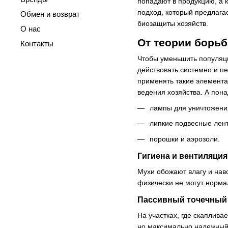
попадают в продукцию, а 
подход, который предлага
Обмен и возврат
биозащиты хозяйств.
О нас
От теории борьб
Контакты
Чтобы уменьшить популяц
действовать системно и п
применять такие элемент
ведения хозяйства. А пона
лампы для уничтожени
липкие подвесные лен
порошки и аэрозоли.
Гигиена и вентиляци
Мухи обожают влагу и нав
физически не могут нормал
Пассивный точечный 
На участках, где скаплива
но максимально надежный 