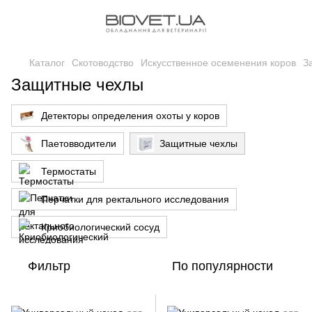
Каталог
Скотоводство
Искусственное осеменения коров
З
Защитные чехлы
Детекторы определения охоты у коров
Паетовводители
Защитные чехлы
Термостаты
Перчатки для ректального исследования
Криобиологический сосуд
Фильтр
По популярности