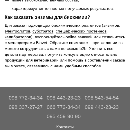
имеет высококачественный состав;
характеризуется точностью получаемых результатов.
Как заказать энзимы для биохимии?
Для заказа подходящих биохимических реагентов (энзимов,
электролитов
,
субстратов
,
специфических протеинов
,
калибраторов
), воспользуйтесь online заявкой или созвонитесь
с менеджерами Biovet. Обратите внимание – при желании вы
можете сотрудничать с нами по схеме b2b. Уточнить все
детали партнерства, получить консультацию относительно
продукции для ветеринарии или помощь в составлении заказа
вы можете, связавшись с нами удобным способом.
098 772-34-34
098 443-23-23
098 543-54-54
098 337-27-27
066 772-34-34
099 443-23-23
095 459-90-90
Контакты