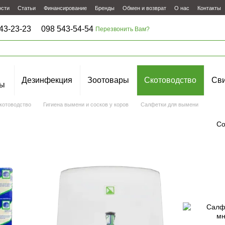
ости
Статьи
Финансирование
Бренды
Обмен и возврат
О нас
Контакты
43-23-23
098 543-54-54
Перезвонить Вам?
Дезинфекция
Зоотовары
Скотоводство
Сви
ы
котоводство
Гигиена вымени и сосков у коров
Салфетки для вымени
Со