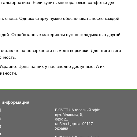
я альтернатива. Если купить многоразовые салфетки для
ть снова. Однако стирку нужно обеспечивать после каждой
одой. Отработанные материалы нужно складывать в другой
оставлял на поверхности вымени ворсинки. Для этого в его
очность.
краине. Цены на них у нас вполне доступные. А их
ивности.
я информация
4
BIOVET.UA головний офіс
вул. Млинова, 5,
3
офіс 21
м. Біла Церква, 09117
4
Україна
7