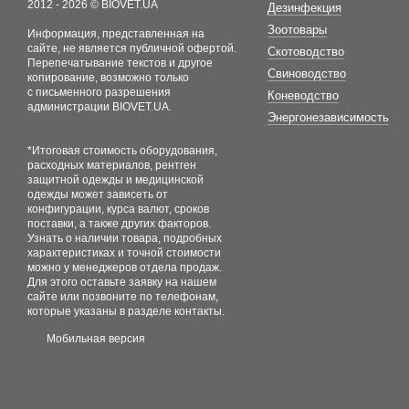
2012 - 2026 © BIOVET.UA
Дезинфекция
Зоотовары
Информация, представленная на
сайте, не является публичной офертой.
Скотоводство
Перепечатывание текстов и другое
Свиноводство
копирование, возможно только
с письменного разрешения
Коневодство
администрации BIOVET.UA.
Энергонезависимость
*Итоговая стоимость оборудования,
расходных материалов, рентген
защитной одежды и медицинской
одежды может зависеть от
конфигурации, курса валют, сроков
поставки, а также других факторов.
Узнать о наличии товара, подробных
характеристиках и точной стоимости
можно у менеджеров отдела продаж.
Для этого оставьте заявку на нашем
сайте или позвоните по телефонам,
которые указаны в разделе контакты.
Мобильная версия