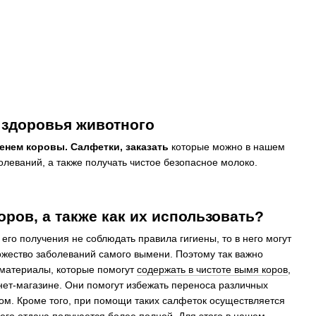
 здоровья животного
енем коровы. Салфетки, заказать
которые можно в нашем
олеваний, а также получать чистое безопасное молоко.
ров, а также как их использовать?
его получения не соблюдать правила гигиены, то в него могут
ожество заболеваний самого вымени. Поэтому так важно
 материалы, которые помогут
содержать в чистоте вымя коров
,
нет-магазине. Они помогут избежать переноса различных
ом. Кроме того, при помощи таких салфеток осуществляется
е его отдача получается более полной. Для этого в нашем