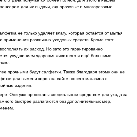
спенсером для их выдачи, одноразовые и многоразовые.
Салфетка не только удаляет влагу, которая остаётся от мытья
ие применения различных уходовых средств. Кроме того:
осполнять их расход. Но зато это гарантированно
ается ухудшением здоровья животного и ещё большими
локо.
лее прочными будут салфетки. Также благодаря этому они не
лфетки для вымени коров на сайте нашего магазина с
лойные изделия.
ере. Они уже пропитаны специальным средством для ухода за
намного быстрее разлагаются без дополнительных мер,
ыменем.