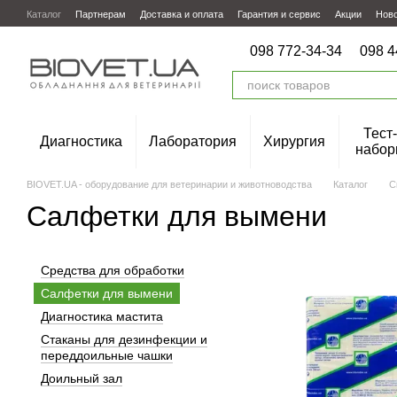
Перейти к основному контенту
Каталог
Партнерам
Доставка и оплата
Гарантия и сервис
Акции
Нов
098 772-34-34
098 4
Тест-
Диагностика
Лаборатория
Хирургия
набор
BIOVET.UA - оборудование для ветеринарии и животноводства
Каталог
С
Салфетки для вымени
Средства для обработки
Салфетки для вымени
Диагностика мастита
Стаканы для дезинфекции и
переддоильные чашки
Доильный зал