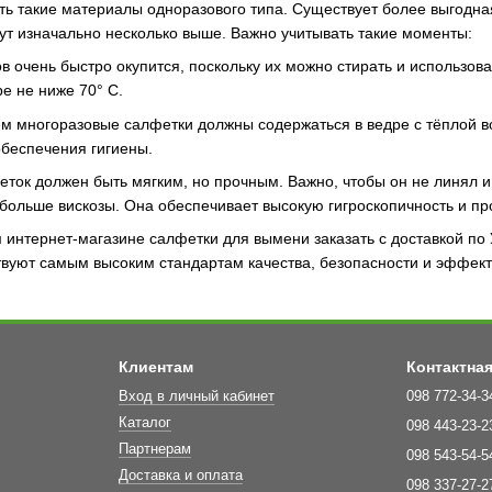
ь такие материалы одноразового типа. Существует более выгодна
ут изначально несколько выше. Важно учитывать такие моменты:
 очень быстро окупится, поскольку их можно стирать и использова
е не ниже 70° C.
м многоразовые салфетки должны содержаться в ведре с тёплой в
обеспечения гигиены.
ток должен быть мягким, но прочным. Важно, чтобы он не линял и 
больше вискозы. Она обеспечивает высокую гигроскопичность и пр
интернет-магазине салфетки для вымени заказать с доставкой по У
твуют самым высоким стандартам качества, безопасности и эффект
Клиентам
Контактна
Вход в личный кабинет
098 772-34-3
Каталог
098 443-23-2
Партнерам
098 543-54-5
Доставка и оплата
098 337-27-2