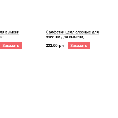
ля вымени
Салфетки целлюлозные для
ые
очистки для вымени,
одноразовые
Заказать
323.00грн
Заказать