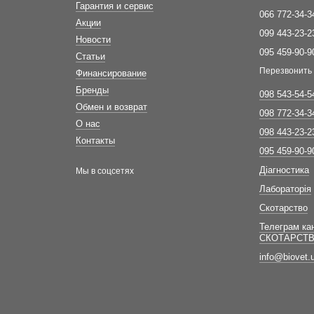
Гарантия и сервис
066 772-34-3
Акции
099 443-23-2
Новости
095 459-90-9
Статьи
Перезвонить
Финансирование
Бренды
098 543-54-5
Обмен и возврат
098 772-34-3
О нас
098 443-23-2
Контакты
095 459-90-9
Діагностика
Мы в соцсетях
Лабораторія
Скотарство
Телеграм ка
СКОТАРСТ
info@biovet.