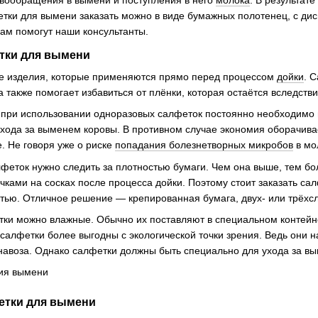
тки для вымени заказать можно в виде бумажных полотенец, с ди
ам помогут наши консультанты.
тки для вымени
е изделия, которые применяются прямо перед процессом
дойки
. 
 также помогает избавиться от плёнки, которая остаётся вследств
 при использовании одноразовых салфеток постоянно необходимо в
ухода за выменем коровы. В противном случае экономия оборачив
. Не говоря уже о риске
попадания болезнетворных микробов
в мо
феток нужно следить за плотностью бумаги. Чем она выше, тем бо
очками на сосках после процесса дойки. Поэтому стоит заказать са
тью. Отличное решение — крепированная бумага, двух- или трёхс
тки можно влажные. Обычно их поставляют в специальном контейн
салфетки более выгодны с экологической точки зрения. Ведь они 
 навоза. Однако салфетки должны быть специально для ухода за в
етки для вымени