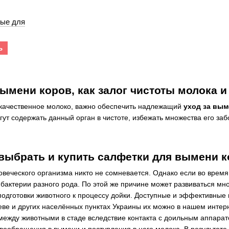
ые для
ь
ымени коров, как залог чистоты молока и
ь качественное молоко, важно обеспечить надлежащий
уход за вым
гут содержать данный орган в чистоте, избежать множества его заб
выбрать и купить салфетки для вымени ко
овеческого организма никто не сомневается. Однако если во время 
бактерии разного рода. По этой же причине может развиваться мн
одготовки животного к процессу дойки. Доступные и эффективные
еве и других населённых пунктах Украины их можно в нашем интер
ежду животными в стаде вследствие контакта с доильным аппарат
овообращения в вымени и поступления в него
молока
. В результат