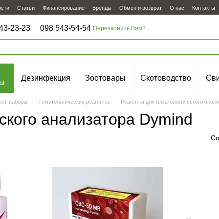
ости
Статьи
Финансирование
Бренды
Обмен и возврат
О нас
Контакты
43-23-23
098 543-54-54
Перезвонить Вам?
Дезинфекция
Зоотовары
Скотоводство
Сви
ы
ест-наборы
Гематологические реагенты
Реагенты для гематологического анал
ского анализатора Dymind
Со