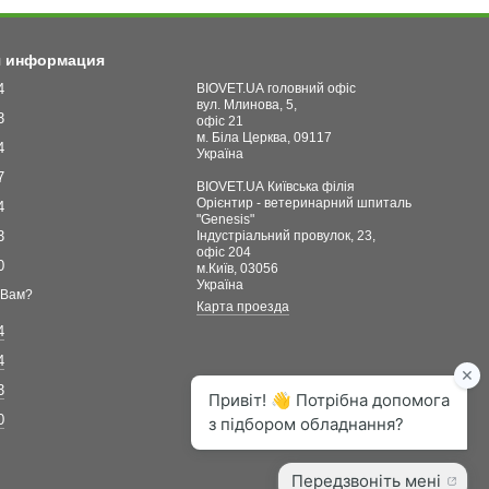
я информация
4
BIOVET.UA головний офіс
вул. Млинова, 5,
3
офіс 21
м. Біла Церква, 09117
4
Україна
7
BIOVET.UA Київська філія
Орієнтир - ветеринарний шпиталь
4
"Genesis"
3
Індустріальний провулок, 23,
офіс 204
0
м.Київ, 03056
Україна
 Вам?
Карта проезда
4
4
3
0