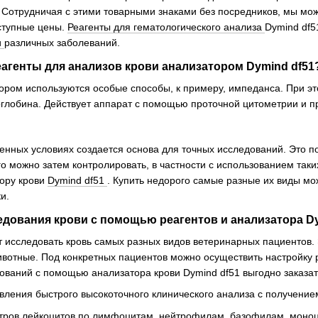
h. Сотрудничая с этими товарными знаками без посредников, мы мо
оступные цены.
Реагенты для гематологического анализа
Dymind df5
и
различных заболеваний.
еагенты для анализов крови анализатором Dymind df51
ором используются особые способы, к примеру, импеданса. При э
глобина. Действует аппарат с помощью проточной цитометрии и п
енных условиях создается основа для точных исследований. Это п
го можно затем контролировать, в частности с использованием так
тору крови
Dymind df51
. Купить недорого самые разные их виды мо
и.
дования крови с помощью реагентов и анализатора Dy
т исследовать кровь самых разных видов ветеринарных пациентов. Э
ивотные. Под конкретных пациентов можно осуществить настройку 
дований с помощью анализатора крови Dymind df51 выгодно заказа
вления быстрого высокоточного клинического анализа с получени
тров лейкоцитов по лимфоцитам, нейтрофилам, базофилам, моноц