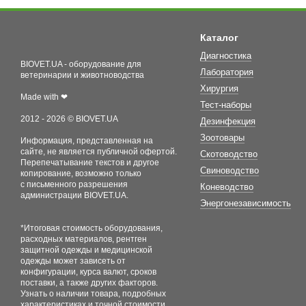
Каталог
Диагностика
BIOVET.UA - оборудование для
Лаборатория
ветеринарии и животноводства
Хирургия
Made with ❤
Тест-наборы
2012 - 2026 © BIOVET.UA
Дезинфекция
Зоотовары
Информация, представленная на
сайте, не является публичной офертой.
Скотоводство
Перепечатывание текстов и другое
Свиноводство
копирование, возможно только
с письменного разрешения
Коневодство
администрации BIOVET.UA.
Энергонезависимость
*Итоговая стоимость оборудования,
расходных материалов, рентген
защитной одежды и медицинской
одежды может зависеть от
конфигурации, курса валют, сроков
поставки, а также других факторов.
Узнать о наличии товара, подробных
характеристиках и точной стоимости