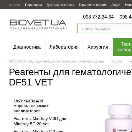
Перейти к основному контенту
Каталог
Партнерам
Доставка и оплата
Гарантия и сервис
Акции
Нов
098 772-34-34
098 4
Тест-
Диагностика
Лаборатория
Хирургия
набор
BIOVET.UA - оборудование для ветеринарии и животноводства
Каталог
Т
Реагенты для гематологиче
DF51 VET
Тест-карты для
морфологических
анализаторов
Реагенты Mindray V-3D для
Mindray BC-20 Vet
Реагенты Mindray V-3 для