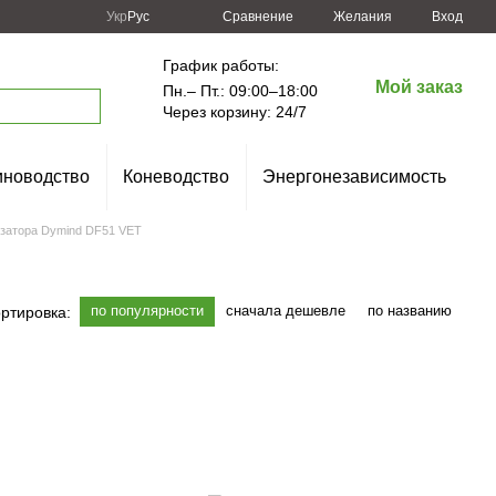
Сравнение
Укр
Рус
Желания
Вход
График работы:
Мой заказ
Пн.– Пт.: 09:00–18:00
Через корзину: 24/7
новодство
Коневодство
Энергонезависимость
изатора Dymind DF51 VET
по популярности
сначала дешевле
по названию
ртировка: