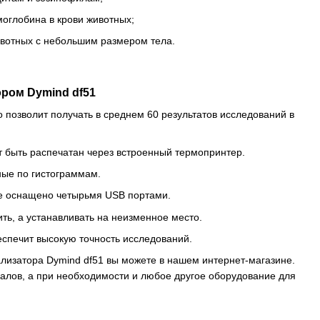
оглобина в крови животных;
ивотных с небольшим размером тела.
ром Dymind df51
о позволит получать в среднем 60 результатов исследований в
 быть распечатан через встроенный термопринтер.
ные по гистограммам.
е оснащено четырьмя USB портами.
ить, а устанавливать на неизменное место.
еспечит высокую точность исследований.
ализатора Dymind df51 вы можете в нашем интернет-магазине.
алов, а при необходимости и любое другое оборудование для