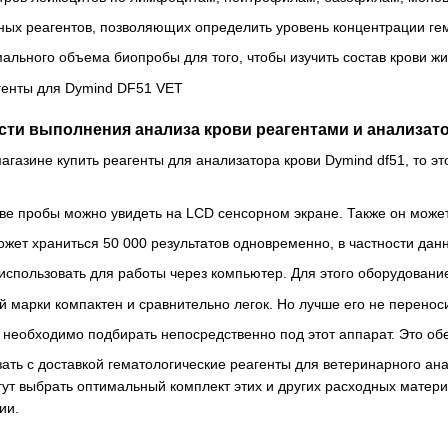
ых реагентов, позволяющих определить уровень концентрации гем
ального объема биопробы для того, чтобы изучить состав крови ж
ти выполнения анализа крови реагентами и анализато
агазине купить реагенты для анализатора крови Dymind df51, то эт
е пробы можно увидеть на LCD сенсорном экране. Также он может
жет храниться 50 000 результатов одновременно, в частности дан
пользовать для работы через компьютер. Для этого оборудовани
й марки компактен и сравнительно легок. Но лучше его не перенос
 необходимо подбирать непосредственно под этот аппарат. Это об
ать с доставкой гематологические реагенты для ветеринарного ан
ут выбрать оптимальный комплект этих и других расходных матери
ии.