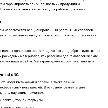
жем гарантировать оригинальность их продукции и
1 заказать онлайн у нас можно для работы с разными
?
том используется бесционированный реагент. Он способен
ри использовании метода трехмерного лазерного рассеяния.
озволяет правильно поставить диагноз и подобрать адекватное
их расходных материалов, как реагенты для гематологических
жно на нашем сайте. Мы гарантируем их оригинальность и
mind df51
то могут быть кошки и собаки, а также разные
референсных показателей. В основном реагенты для
ть по следующим причинам:
ем лейкоцитарной формулы;
итам и зозинофилам;