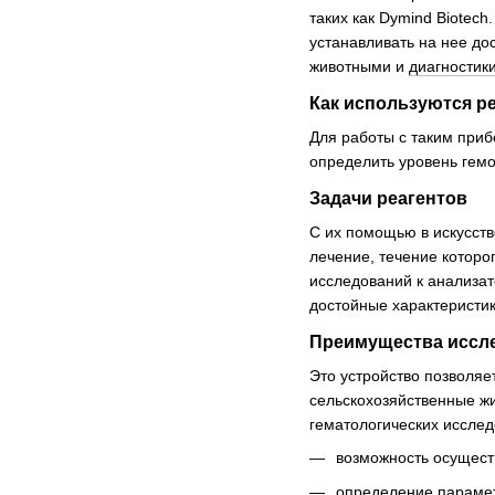
таких как Dymind Biotec
устанавливать на нее д
животными и
диагностик
Как используются р
Для работы с таким приб
определить уровень гемо
Задачи реагентов
С их помощью в искусств
лечение, течение которо
исследований к анализа
достойные характеристик
Преимущества иссле
Это устройство позволяе
сельскохозяйственные ж
гематологических иссле
возможность осущест
определение параме