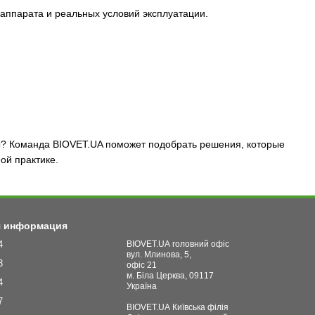
аппарата и реальных условий эксплуатации.
? Команда BIOVET.UA поможет подобрать решения, которые
ой практике.
я информация
4
BIOVET.UA головний офіс
вул. Млинова, 5,
3
офіс 21
м. Біла Церква, 09117
4
Україна
7
BIOVET.UA Київська філія