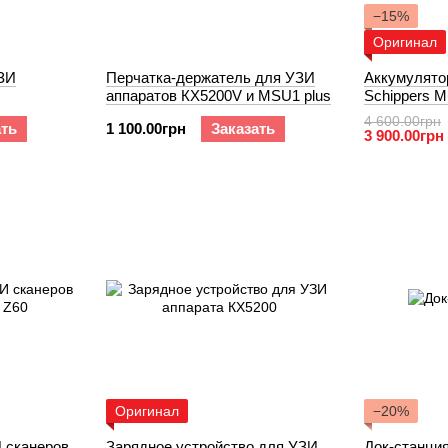
−15%
Оригинал
ЗИ
Перчатка-держатель для УЗИ
Аккумулято
аппаратов КХ5200V и MSU1 plus
Schippers Mu
4 600.00грн
ать
1 100.00грн
Заказать
3 900.00грн
Оригинал
−20%
 сканеров
Зарядное устройство для УЗИ
Док-станция