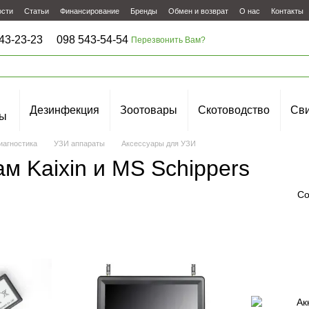
ости
Статьи
Финансирование
Бренды
Обмен и возврат
О нас
Контакты
43-23-23
098 543-54-54
Перезвонить Вам?
Дезинфекция
Зоотовары
Скотоводство
Сви
ы
иагностика
УЗИ аппараты
Аксессуары для УЗИ
м Kaixin и MS Schippers
Со