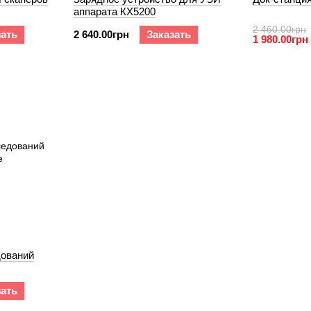
аппарата КХ5200
2 460.00грн
зать
2 640.00грн
Заказать
1 980.00грн
ований
зать