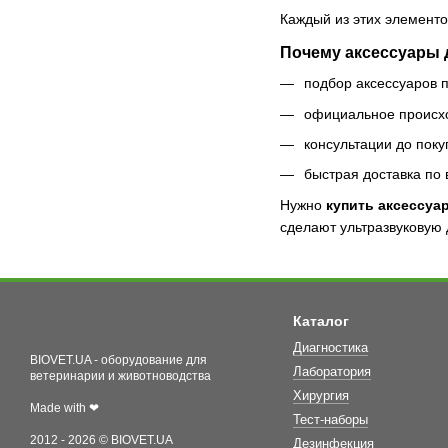
Каждый из этих элементо
Почему аксессуары 
подбор аксессуаров 
официальное происхо
консультации до поку
быстрая доставка по 
Нужно
купить аксессуа
сделают ультразвуковую 
Каталог
Диагностика
BIOVET.UA - оборудование для
Лаборатория
ветеринарии и животноводства
Хирургия
Made with ❤
Тест-наборы
2012 - 2026 © BIOVET.UA
Дезинфекция