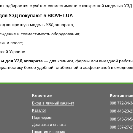
в подбирается с учётом совместимости с конкретной моделью УЗД 
для УЗД покупают в BIOVET.UA
под конкретную модель УЗД аппарата;
ждение и совместимость оборудования;
пки и после;
всей Украине.
ры для УЗД аппарата
— для клиники, фермы или выездной работы
диагностику более удобной, стабильной и эффективной в ежедневн
Клиентам
Контактна
Вход в личный кабинет
098 772-34-3
Каталог
098 443-23-2
Партнерам
098 543-54-5
Доставка и оплата
098 337-27-2
Гарантия и сервис