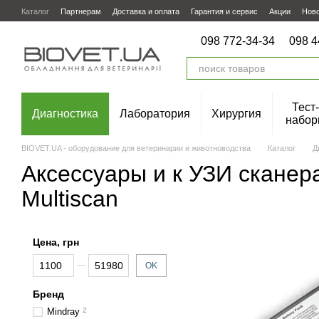
Перейти к основному контенту
Каталог
Партнерам
Доставка и оплата
Гарантия и сервис
Акции
Нов
098 772-34-34
098 4
Тест-
Диагностика
Лаборатория
Хирургия
набор
BIOVET.UA - оборудование для ветеринарии и животноводства
Каталог
Д
Аксессуары и к УЗИ сканера
Multiscan
Цена, грн
От Цена, грн
До Цена, грн
OK
Бренд
Mindray
2