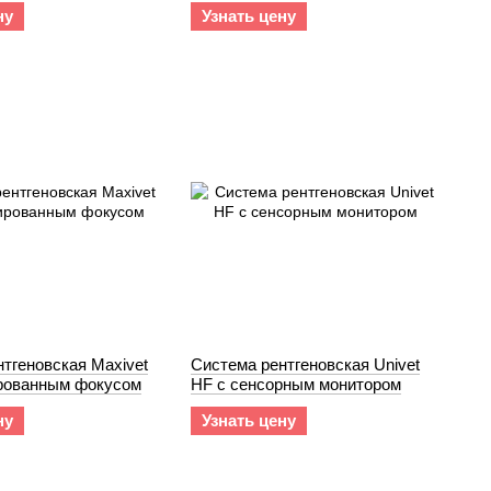
ну
Узнать цену
тгеновская Maxivet
Система рентгеновская Univet
рованным фокусом
HF с сенсорным монитором
ну
Узнать цену