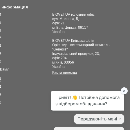
я информация
4
BIOVET.UA головний офіс
вул. Млинова, 5,
3
офіс 21
м. Біла Церква, 09117
4
Україна
7
BIOVET.UA Київська філія
Орієнтир - ветеринарний шпиталь
4
"Genesis"
3
Індустріальний провулок, 23,
офіс 204
0
м.Київ, 03056
Україна
 Вам?
Карта проезда
4
4
3
0