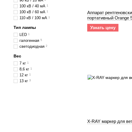
90 кВ / 20 мА
100 кВ / 40 мА
1
100 кВ / 60 мА
1
Аппарат рентгеновск
портативный Orange 
110 кВ / 100 мА
1
(100kV@50mA) ULTR
Тип лампы
Узнать цену
LED
1
галогенная
5
светодиодная
2
Вес
7 кг
1
8,6 кг
1
12 кг
1
13 кг
3
X-RAY маркер для ве