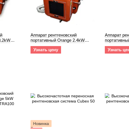
ий
Аппарат рентгеновский
Аппарат рен
3.2kW
портативный Orange 2.4kW
портативны
F
(80kV@30mA) 1040HF
(90kV@15m
Узнать цену
Узнать це
Новинка