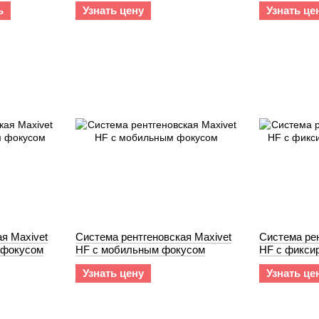
ь
Узнать цену
Узнать це
S380
S300
я Maxivet
Система рентгеновская Maxivet
Система рен
 фокусом
HF с мобильным фокусом
HF с фикси
Узнать цену
Узнать це