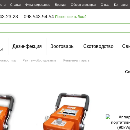
ости
Статьи
Финансирование
Бренды
Обмен и возврат
О нас
Контакты
43-23-23
098 543-54-54
Перезвонить Вам?
Дезинфекция
Зоотовары
Скотоводство
Сви
ы
иагностика
Рентген-оборудование
Рентген-аппараты
Со