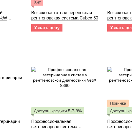
Хит
ий
Высокочастотная переносная
Высокочаст
5kW
рентгеновская система Cubex 50
рентгеновск
A100
Узнать цену
Узнать це
Новинка
Доступні кредити 5-7-9%
Доступні к
теринарии
Профессиональная
Профессио
ветеринарная система
ветеринарн
рентгеновской диагностики VetiX
рентгеновск