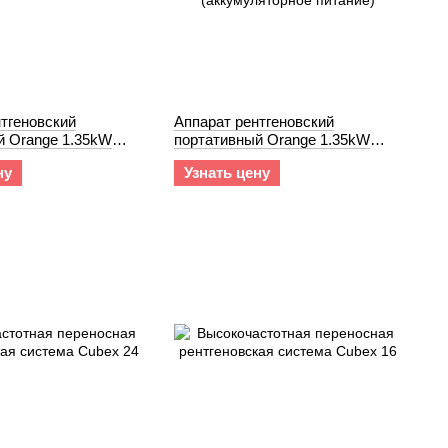
тгеновский
Аппарат рентгеновский
й Orange 1.35kW
портативный Orange 1.35kW
A) 9020HF
(90kV@15mA) 9020BT
ну
Узнать цену
(аккумуляторное питание)