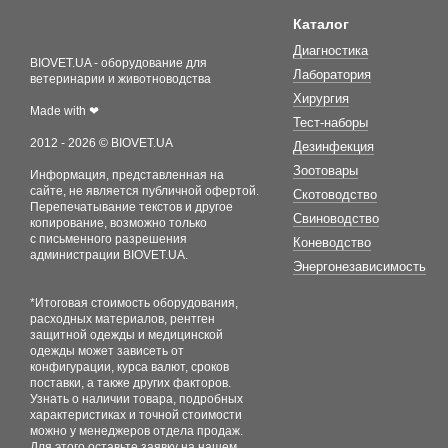
Каталог
Диагностика
BIOVET.UA - оборудование для
Лаборатория
ветеринарии и животноводства
Хирургия
Made with ❤
Тест-наборы
2012 - 2026 © BIOVET.UA
Дезинфекция
Зоотовары
Информация, представленная на
сайте, не является публичной офертой.
Скотоводство
Перепечатывание текстов и другое
Свиноводство
копирование, возможно только
с письменного разрешения
Коневодство
администрации BIOVET.UA.
Энергонезависимость
*Итоговая стоимость оборудования,
расходных материалов, рентген
защитной одежды и медицинской
одежды может зависеть от
конфигурации, курса валют, сроков
поставки, а также других факторов.
Узнать о наличии товара, подробных
характеристиках и точной стоимости
можно у менеджеров отдела продаж.
Для этого оставьте заявку на нашем