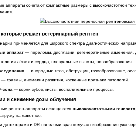
е аппараты сочетают компактные размеры с высокочастотной техн
чения.
, которые решает ветеринарный рентген
нарии применяется для широкого спектра диагностических направ
ый аппарат
— переломы, дисплазии, дегенеративные изменения, д
ологии лёгких и сердца, плевральные выпоты, новообразования.
следования
— инородные тела, обструкции, газообразование, осл
— травмы, аномалии развития, косвенные признаки патологий.
Р-зона
— корни зубов, кисты, воспалительные процессы.
и и снижение дозы облучения
ные рентген-аппараты оснащаются
высокочастотными генерат
грузку на животное.
 детекторами и DR-панелями врач получает изображение уже чере