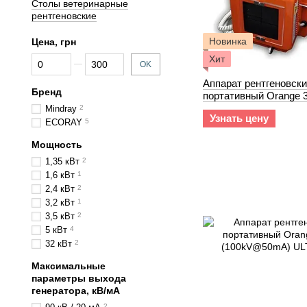
Столы ветеринарные
рентгеновские
Новинка
Цена, грн
От Цена, грн
До Цена, грн
Хит
OK
Аппарат рентгеновск
Бренд
портативный Orange 
(80kV@40mA) 1060H
Mindray
2
Узнать цену
ECORAY
5
Мощность
1,35 кВт
2
1,6 кВт
1
2,4 кВт
2
3,2 кВт
1
3,5 кВт
2
5 кВт
4
32 кВт
2
Максимальные
параметры выхода
генератора, кВ/мА
2