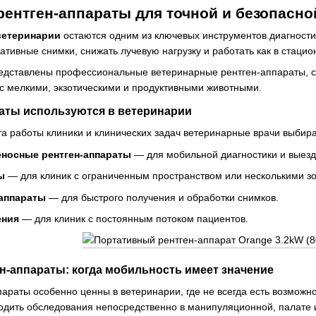
ентген-аппараты для точной и безопасно
ветеринарии
остаются одним из ключевых инструментов диагности
тивные снимки, снижать лучевую нагрузку и работать как в стацион
редставлены профессиональные ветеринарные рентген-аппараты, 
с мелкими, экзотическими и продуктивными животными.
раты используются в ветеринарии
а работы клиники и клинических задач ветеринарные врачи выбира
еносные рентген-аппараты
— для мобильной диагностики и выезд
ы
— для клиник с ограниченным пространством или несколькими з
аппараты
— для быстрого получения и обработки снимков.
ения
— для клиник с постоянным потоком пациентов.
н-аппараты: когда мобильность имеет значение
араты особенно ценны в ветеринарии, где не всегда есть возможно
одить обследования непосредственно в манипуляционной, палате 