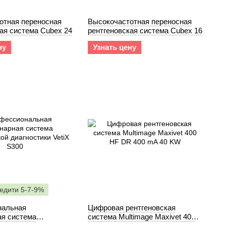
отная переносная
Высокочастотная переносная
ая система Cubex 24
рентгеновская система Cubex 16
ну
Узнать цену
редити 5-7-9%
нальная
Цифровая рентгеновская
ая система
система Multimage Maxivet 400
ой диагностики VetiX
HF DR 400 mA 40 KW