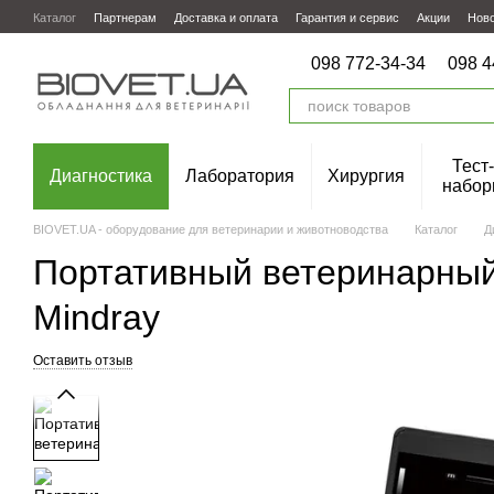
Перейти к основному контенту
Каталог
Партнерам
Доставка и оплата
Гарантия и сервис
Акции
Нов
098 772-34-34
098 4
Тест-
Диагностика
Лаборатория
Хирургия
набор
BIOVET.UA - оборудование для ветеринарии и животноводства
Каталог
Д
Портативный ветеринарный
Mindray
Оставить отзыв