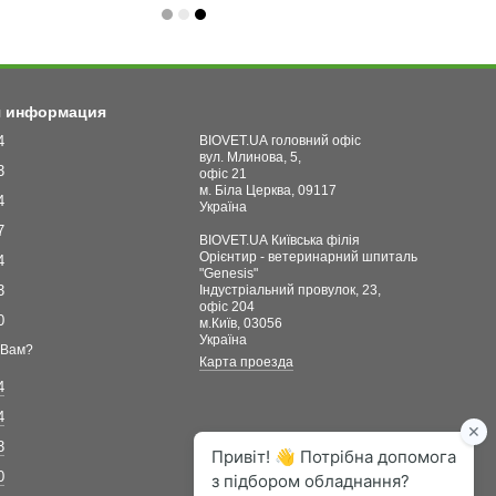
я информация
4
BIOVET.UA головний офіс
вул. Млинова, 5,
3
офіс 21
м. Біла Церква, 09117
4
Україна
7
BIOVET.UA Київська філія
Орієнтир - ветеринарний шпиталь
4
"Genesis"
3
Індустріальний провулок, 23,
офіс 204
0
м.Київ, 03056
Україна
 Вам?
Карта проезда
4
4
3
0