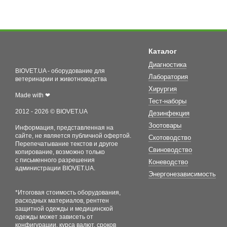
Каталог
Диагностика
BIOVET.UA - оборудование для
Лаборатория
ветеринарии и животноводства
Хирургия
Made with ❤
Тест-наборы
2012 - 2026 © BIOVET.UA
Дезинфекция
Зоотовары
Информация, представленная на
сайте, не является публичной офертой.
Скотоводство
Перепечатывание текстов и другое
Свиноводство
копирование, возможно только
с письменного разрешения
Коневодство
администрации BIOVET.UA.
Энергонезависимость
*Итоговая стоимость оборудования,
расходных материалов, рентген
защитной одежды и медицинской
одежды может зависеть от
конфигурации, курса валют, сроков