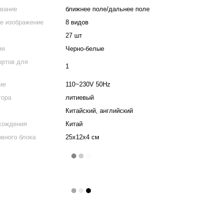
вание
ближнее поле/дальнее поле
е изображение
8 видов
27 шт
ия
Черно-белые
ортов для
1
ие
110~230V 50Hz
тора
литиевый
Китайский, английский
хождения
Китай
овного блока
25x12x4 см