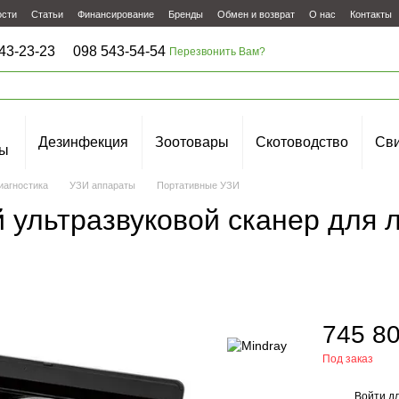
ости
Статьи
Финансирование
Бренды
Обмен и возврат
О нас
Контакты
43-23-23
098 543-54-54
Перезвонить Вам?
Дезинфекция
Зоотовары
Скотоводство
Сви
ы
иагностика
УЗИ аппараты
Портативные УЗИ
 ультразвуковой сканер для 
745 80
Под заказ
Войти
дл
%