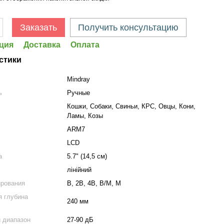
Заказать
Получить консультацию
ция
Доставка
Оплата
стики
Mindray
ь
Ручные
Кошки, Собаки, Свиньи, КРС, Овцы, Кони,
Ламы, Козы
ARM7
LCD
а
5.7" (14,5 см)
лінійний
ирования
B, 2B, 4B, B/M, M
 глубина
240 мм
 диапазон
27-90 дБ