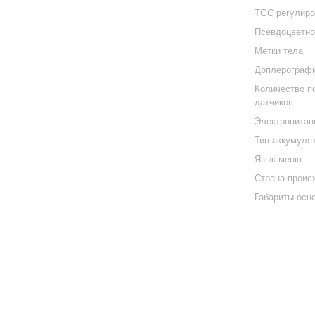
TGC регулиро
Псевдоцветно
Метки тела
Доплерограф
Количество п
датчиков
Электропитан
Тип аккумуля
Язык меню
Страна проис
Габариты осн