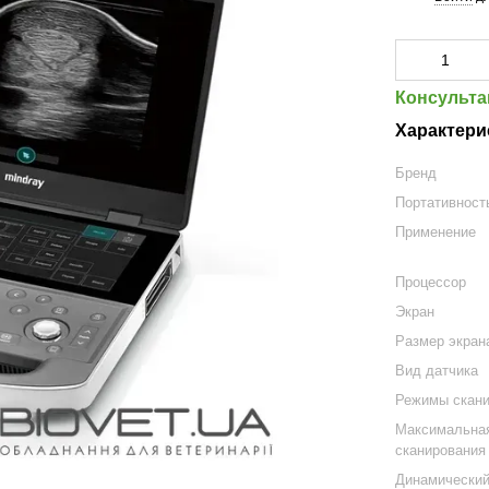
Консульта
Характери
Бренд
Портативност
Применение
Процессор
Экран
Размер экран
Вид датчика
Режимы скан
Максимальная
сканирования
Динамический