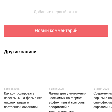
Добавьте первый отзыв
Новый комментарий
Другие записи
5 июня 2026
3 июня 2026
1 июня 2026
Как контролировать
Лампы для уничтожения
Современны
насекомых на ферме без
насекомых на ферме:
борьбы с н
лишних затрат и
эффективный контроль
свиноферме
постоянной обработки
вредителей в
аэрозоли и
животноводстве