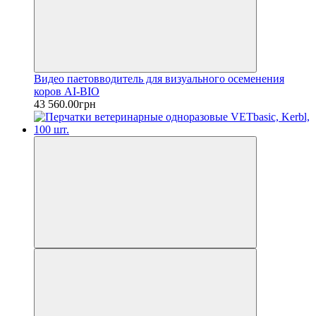
Видео паетовводитель для визуального осеменения
коров AI-BIO
43 560.00грн