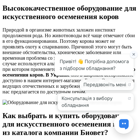
Высококачественное оборудование для
искусственного осеменения коров
Природой в организме животных заложен инстинкт
продолжения рода. Но животноводы всё чаще отмечают сбои
в его функционировании. Поэтому корова может не
проявлять охоту к спариванию. Причиной этого могут быть
внешние обстоятельства, хроническое заболевание или
временная проблема со здоровьем у животного. В таком
случае используется альтернативный метод оплодотворения,
при котором применяется
оборудование для искусственного
осеменения коров. В Украине
оно в широком ассортименте
доступно в нашем интернет-магазине Биовет. Это продукция
ведущих отечественных и зарубежных компаний, которая у
нас предлагается по доступным ценам.
Как выбрать и купить оборудование
для искусственного осеменения коров
из каталога компании Биовет?