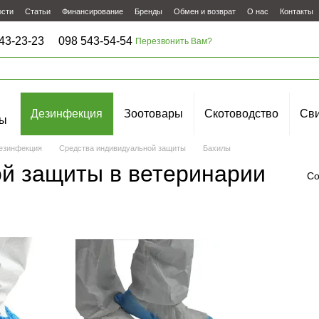
ости
Статьи
Финансирование
Бренды
Обмен и возврат
О нас
Контакты
43-23-23
098 543-54-54
Перезвонить Вам?
Дезинфекция
Зоотовары
Скотоводство
Сви
ы
езинфекция
Средства индивидуальной защиты
Бахилы
й защиты в ветеринарии
Со