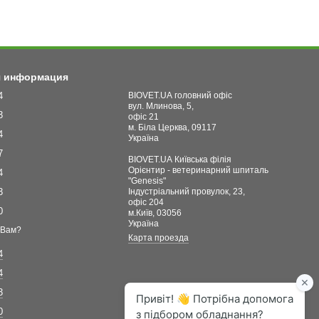
я информация
4
BIOVET.UA головний офіс
вул. Млинова, 5,
3
офіс 21
м. Біла Церква, 09117
4
Україна
7
BIOVET.UA Київська філія
Орієнтир - ветеринарний шпиталь
4
"Genesis"
3
Індустріальний провулок, 23,
офіс 204
0
м.Київ, 03056
Україна
 Вам?
Карта проезда
4
4
3
0