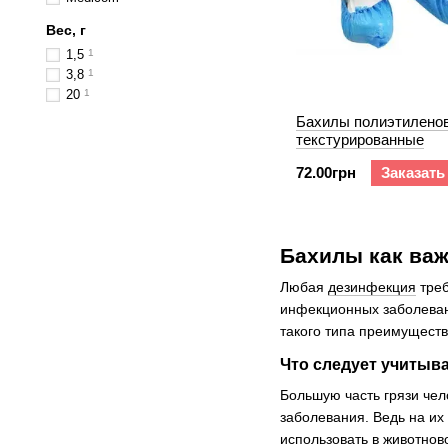
Вес, г
1,5
1
3,8
1
20
1
Бахилы полиэтилено
текстурированные
72.00грн
Заказать
Бахилы как ва
Любая
дезинфекция
треб
инфекционных заболеван
такого типа преимущест
Что следует учитыв
Большую часть грязи че
заболевания. Ведь на их
использовать в животнов