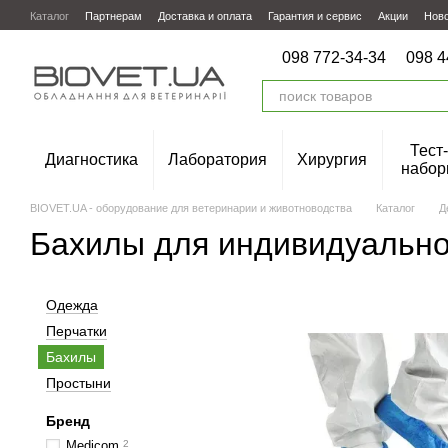
Перейти к основному контенту
Каталог
Партнерам
Доставка и оплата
Гарантия и сервис
Акции
Нов
098 772-34-34
098 4
Тест-
Диагностика
Лаборатория
Хирургия
набор
BIOVET.UA - оборудование для ветеринарии и животноводства
Каталог
Д
Бахилы для индивидуально
Одежда
Перчатки
Бахилы
Простыни
Бренд
Medicom
2