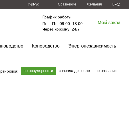
Сравнение
Укр
Рус
Желания
Вход
График работы:
Мой заказ
Пн.– Пт.: 09:00–18:00
Через корзину: 24/7
новодство
Коневодство
Энергонезависимость
по популярности
сначала дешевле
по названию
ртировка: