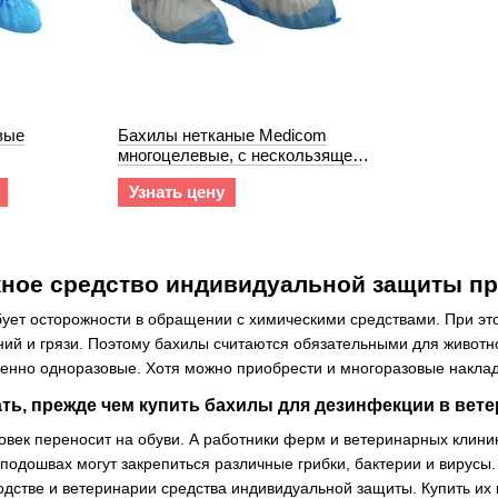
вые
Бахилы нетканые Medicom
многоцелевые, с нескользящей
подошвой
Узнать цену
жное средство индивидуальной защиты пр
ует осторожности в обращении с химическими средствами. При эт
ий и грязи. Поэтому бахилы считаются обязательными для животн
венно одноразовые. Хотя можно приобрести и многоразовые накла
ать, прежде чем купить бахилы для дезинфекции в вет
ловек переносит на обуви. А работники ферм и ветеринарных клин
 подошвах могут закрепиться различные грибки, бактерии и вирусы
одстве и ветеринарии средства индивидуальной защиты. Купить и