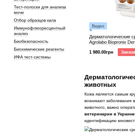
Тест-полоски для анализа
мочи
Отбор образцов кала
Видео
Иммунофлюоресцентный
анализ
Дерматологические с
Биобезопасность
Agrolabo Biopronix De
Биохимические реагенты
1 980.00грн
Заказ
ИФА тест-системы
Дерматологичес
животных
Кожа является самым кр
возникают заболевания в
животного, важно операт
ветеринарии в Украине
идентификацию множест