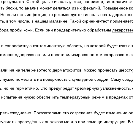
о результата. С этой целью используются, например, гистологическ
есть блохи, то анализ может делаться из их фекалий. Повышенное 
 Но если есть инфекция, то рекомендуется использовать дерматоло
ь, в том числе, в нашем магазине. Такой скрининг-тест применяетс
тбора пробы кожи. Если они предварительно обработаны
лекарстве
 и сапрофитную контаминантную область, на которой будет взят а
помощи одноразового или простерилизированного многоразового
с
аличия на теле животного дерматофитов, можно прочесать шёрстку 
 нужно поместить на поверхность с культурной средой. Саму среду
, но не герметично. Это предупредит чрезмерную увлажнённость, 
 испытания нужно обеспечить температурный режим в пределах от 
рять ежедневно. Показателями его созревания будет изменение ок
зультаты проведённых анализов можно при помощи инструкции. В