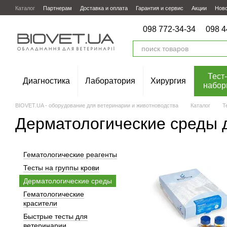
Перейти к основному контенту
Каталог
Партнерам
Доставка и оплата
Гарантия и сервис
Акции
Нов
098 772-34-34
098 4
Тест-
Диагностика
Лаборатория
Хирургия
набор
BIOVET.UA - оборудование для ветеринарии и животноводства
Каталог
Т
Дерматологические среды 
Гематологические реагенты
Тесты на группы крови
Дерматологические среды
Гематологические
красители
Быстрые тесты для
ветеринарии