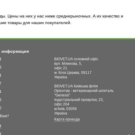
ы. Цены на них у нас ниже среднерыночных. А их качество и
шие товары для наших покупателей.
я информация
4
BIOVET.UA головний офіс
вул. Млинова, 5,
3
офіс 21
м. Біла Церква, 09117
4
Україна
7
BIOVET.UA Київська філія
Орієнтир - ветеринарний шпиталь
4
"Genesis"
3
Індустріальний провулок, 23,
офіс 204
0
м.Київ, 03056
Україна
 Вам?
Карта проезда
4
4