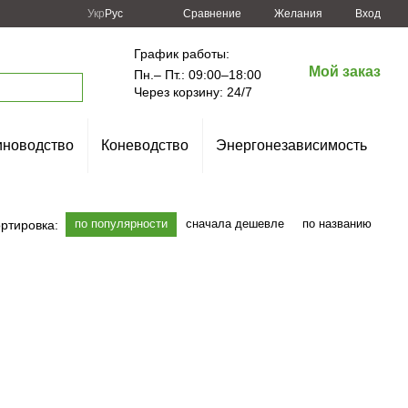
Сравнение
Укр
Рус
Желания
Вход
График работы:
Мой заказ
Пн.– Пт.: 09:00–18:00
Через корзину: 24/7
новодство
Коневодство
Энергонезависимость
по популярности
сначала дешевле
по названию
ртировка: