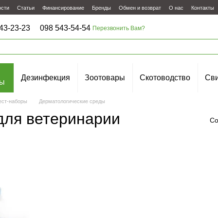
ости
Статьи
Финансирование
Бренды
Обмен и возврат
О нас
Контакты
43-23-23
098 543-54-54
Перезвонить Вам?
Дезинфекция
Зоотовары
Скотоводство
Сви
ы
ест-наборы
Дерматологические среды
для ветеринарии
Со