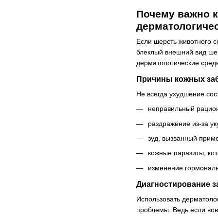
Почему важно к
дерматологиче
Если шерсть животного с
блеклый внешний вид шер
дерматологические среды
Причины кожных за
Не всегда ухудшение сос
неправильный рацион
раздражение из-за ук
зуд, вызванный прим
кожные паразиты, ко
изменение гормональ
Диагностирование з
Использовать дерматоло
проблемы. Ведь если вов