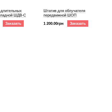
 длительных
Штатив для облучателя
кладной ШДВ-С
передвижной ШОП
Заказать
1 200.00грн
Заказать