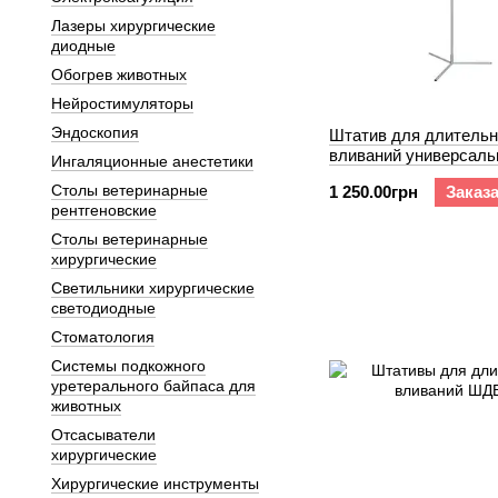
Лазеры хирургические
диодные
Обогрев животных
Нейростимуляторы
Эндоскопия
Штатив для длитель
вливаний универсал
Ингаляционные анестетики
У
Столы ветеринарные
1 250.00грн
Заказ
рентгеновские
Столы ветеринарные
хирургические
Светильники хирургические
светодиодные
Стоматология
Системы подкожного
уретерального байпаса для
животных
Отсасыватели
хирургические
Хирургические инструменты