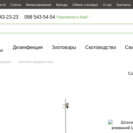
ости
Статьи
Финансирование
Бренды
Обмен и возврат
О нас
Контакты
43-23-23
098 543-54-54
Перезвонить Вам?
Дезинфекция
Зоотовары
Скотоводство
Сви
ы
ирургия
Штативы медицинские
Со