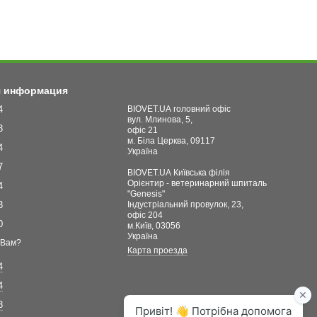
я информация
4
BIOVET.UA головний офіс
вул. Млинова, 5,
3
офіс 21
м. Біла Церква, 09117
4
Україна
7
BIOVET.UA Київська філія
Орієнтир - ветеринарний шпиталь
4
"Genesis"
3
Індустріальний провулок, 23,
офіс 204
0
м.Київ, 03056
Україна
 Вам?
Карта проезда
4
4
3