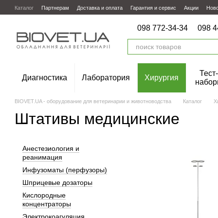
Перейти к основному контенту
Каталог
Партнерам
Доставка и оплата
Гарантия и сервис
Акции
Нов
098 772-34-34
098 4
Тест-
Диагностика
Лаборатория
Хирургия
набор
BIOVET.UA - оборудование для ветеринарии и животноводства
Каталог
Х
Штативы медицинские
Анестезиология и
реанимация
Инфузоматы (перфузоры)
Шприцевые дозаторы
Кислородные
концентраторы
Электрокоагуляция