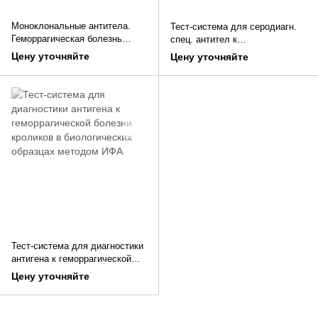
Моноклональные антитела.
Тест-система для серодиагн.
Геморрагическая болезнь
спец. антител к
кроликов
геморрагической болезни
Цену уточняйте
Цену уточняйте
кроликов в сыворотке крови
методом ИФА
Тест-система для диагностики
антигена к геморрагической
болезни кроликов в
Цену уточняйте
биологических образцах
методом ИФА