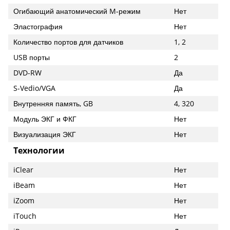
Огибающий анатомический M-режим
Нет
Эластография
Нет
Количество портов для датчиков
1, 2
USB порты
2
DVD-RW
Да
S-Vedio/VGA
Да
Внутренняя память, GB
4, 320
Модуль ЭКГ и ФКГ
Нет
Визуализация ЭКГ
Нет
Технологии
iClear
Нет
iBeam
Нет
iZoom
Нет
iTouch
Нет