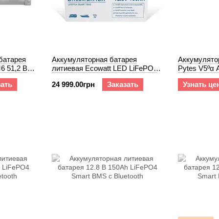
батарея
Аккумуляторная батарея
Аккумулято
6 51,2 В
литиевая Ecowatt LED LiFePO4
Pytes V5ºα 
12,8 В 100Ah
Plus 8.0 мм
зать
24 999.00грн
Заказать
Узнать це