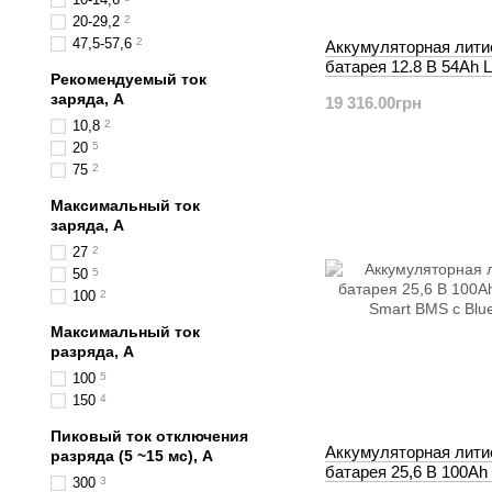
20-29,2
2
47,5-57,6
2
Аккумуляторная лити
батарея 12.8 В 54Ah 
Рекомендуемый ток
Smart BMS с Bluetoot
заряда, А
19 316.00грн
10,8
2
20
5
75
2
Максимальный ток
заряда, А
27
2
50
5
100
2
Максимальный ток
разряда, А
100
5
150
4
Пиковый ток отключения
Аккумуляторная лити
разряда (5 ~15 мс), А
батарея 25,6 В 100Ah
300
3
Smart BMS с Bluetoot