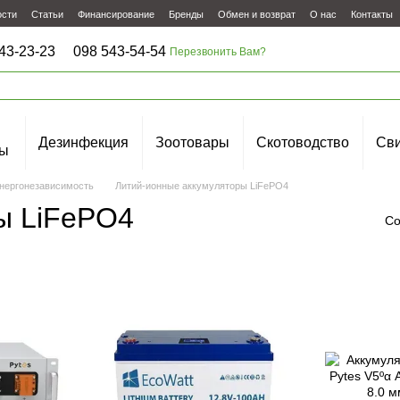
ости
Статьи
Финансирование
Бренды
Обмен и возврат
О нас
Контакты
43-23-23
098 543-54-54
Перезвонить Вам?
Дезинфекция
Зоотовары
Скотоводство
Сви
ы
нергонезависимость
Литий-ионные аккумуляторы LiFePO4
ы LiFePO4
Со