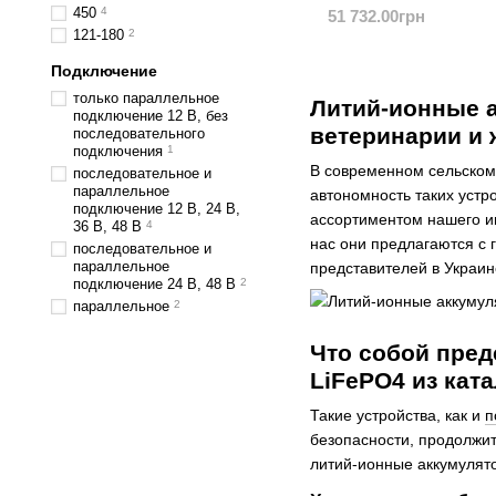
450
4
51 732.00грн
121-180
2
Подключение
только параллельное
Литий-ионные а
подключение 12 В, без
ветеринарии и
последовательного
подключения
1
В современном сельском 
последовательное и
параллельное
автономность таких устр
подключение 12 В, 24 В,
ассортиментом нашего и
36 В, 48 В
4
нас они предлагаются с
последовательное и
параллельное
представителей в Украин
подключение 24 В, 48 В
2
параллельное
2
Что собой пре
LiFePO4 из кат
Такие устройства, как и
п
безопасности, продолжи
литий-ионные аккумулят