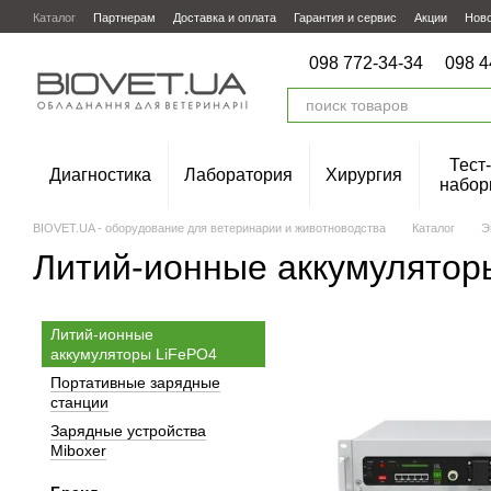
Перейти к основному контенту
Каталог
Партнерам
Доставка и оплата
Гарантия и сервис
Акции
Нов
098 772-34-34
098 4
Тест-
Диагностика
Лаборатория
Хирургия
набор
BIOVET.UA - оборудование для ветеринарии и животноводства
Каталог
Э
Литий-ионные аккумулятор
Литий-ионные
аккумуляторы LiFePO4
Портативные зарядные
станции
Зарядные устройства
Miboxer