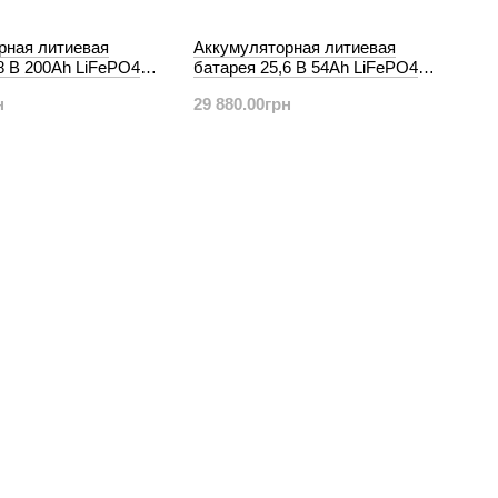
рная литиевая
Аккумуляторная литиевая
8 В 200Ah LiFePO4
батарея 25,6 В 54Ah LiFePO4
 Bluetooth
Smart BMS с Bluetooth
н
29 880.00грн