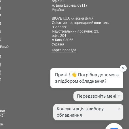
3
офіс 21
м. Біла Церква, 09117
4
Україна
7
BIOVET.UA Київська філія
Орієнтир - ветеринарний шпиталь
4
"Genesis"
3
Індустріальний провулок, 23,
офіс 204
0
м.Київ, 03056
Україна
 Вам?
Карта проезда
4
4
3
0
нал
ВО
ua