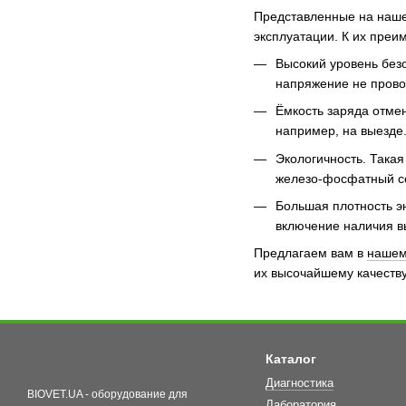
Представленные на наше
эксплуатации. К их преи
Высокий уровень безо
напряжение не прово
Ёмкость заряда отмен
например, на выезде.
Экологичность. Така
железо-фосфатный со
Большая плотность э
включение наличия в
Предлагаем вам в
нашем
их высочайшему качеству
Каталог
Диагностика
BIOVET.UA - оборудование для
Лаборатория