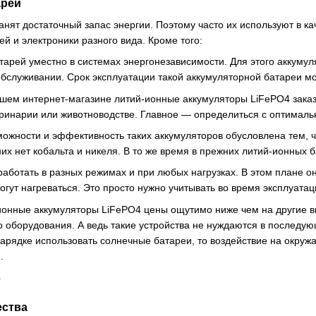
арей
нят достаточный запас энергии. Поэтому часто их используют в к
й и электроники разного вида. Кроме того:
тарей уместно в системах энергонезависимости. Для этого аккумул
обслуживании. Срок эксплуатации такой аккумуляторной батареи м
шем интернет-магазине литий-ионные аккумуляторы LiFePO4 заказ
еринарии или животноводстве. Главное — определиться с оптималь
ожности и эффективность таких аккумуляторов обусловлена тем, 
них нет кобальта и никеля. В то же время в прежних литий-ионных
работать в разных режимах и при любых нагрузках. В этом плане о
огут нагреваться. Это просто нужно учитывать во время эксплуата
-ионные аккумуляторы LiFePO4 цены ощутимо ниже чем на другие 
о оборудования. А ведь такие устройства не нуждаются в последу
зарядке использовать солнечные батареи, то воздействие на окруж
.
ства