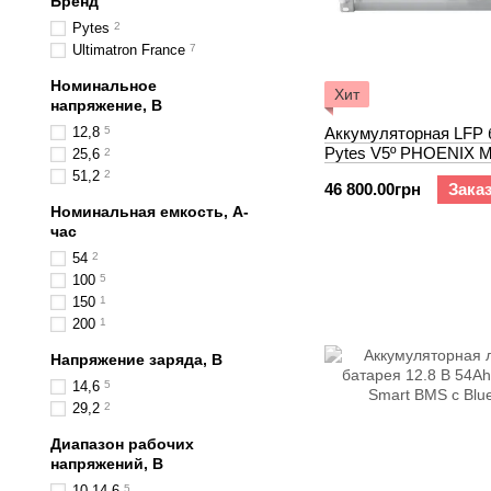
Бренд
Pytes
2
Ultimatron France
7
Номинальное
Хит
напряжение, В
12,8
5
Аккумуляторная LFP 
Pytes V5º PHOENIX M
25,6
2
100Ah с подогревом
51,2
2
46 800.00грн
Зака
Номинальная емкость, А-
час
54
2
100
5
150
1
200
1
Напряжение заряда, В
14,6
5
29,2
2
Диапазон рабочих
напряжений, В
10-14,6
5