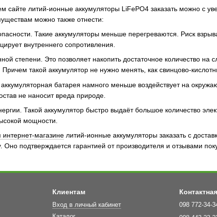
м сайте литий-ионные аккумуляторы LiFePO4 заказать можно с ув
муществам можно также отнести:
пасности. Такие аккумуляторы меньше перегреваются. Риск взрыва
цирует внутреннего сопротивления.
ной степени. Это позволяет накопить достаточное количество на с
 Причем такой аккумулятор не нужно менять, как свинцово-кислотн
я аккумуляторная батарея намного меньше воздействует на окружаю
став не наносит вреда природе.
нергии. Такой аккумулятор быстро выдаёт большое количество элек
ысокой мощности.
 интернет-магазине
литий-ионные аккумуляторы заказать с достав
. Оно подтверждается гарантией от производителя и отзывами пок
Клиентам
Контактна
Вход в личный кабинет
098 772-34-3
Каталог