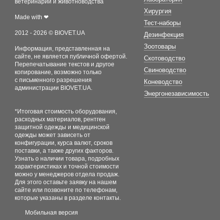
ветеринарии и животноводства
Хирургия
Made with ❤
Тест-наборы
2012 - 2026 © BIOVET.UA
Дезинфекция
Зоотовары
Информация, представленная на
сайте, не является публичной офертой.
Скотоводство
Перепечатывание текстов и другое
Свиноводство
копирование, возможно только
с письменного разрешения
Коневодство
администрации BIOVET.UA.
Энергонезависимость
*Итоговая стоимость оборудования,
расходных материалов, рентген
защитной одежды и медицинской
одежды может зависеть от
конфигурации, курса валют, сроков
поставки, а также других факторов.
Узнать о наличии товара, подробных
характеристиках и точной стоимости
можно у менеджеров отдела продаж.
Для этого оставьте заявку на нашем
сайте или позвоните по телефонам,
которые указаны в разделе контакты.
Мобильная версия