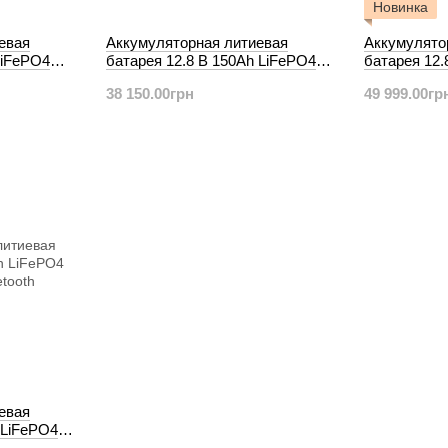
Новинка
евая
Аккумуляторная литиевая
Аккумулято
LiFePO4
батарея 12.8 В 150Ah LiFePO4
батарея 12.
h
Smart BMS с Bluetooth
Smart BMS с
38 150.00грн
49 999.00гр
евая
 LiFePO4
h