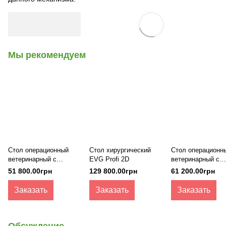
Мы рекомендуем
Стол операционный
Стол хирургический
Стол операционн
ветеринарный с
EVG Profi 2D
ветеринарный с
гидроприводом СОВ–
электроприводом
51 800.00грн
129 800.00грн
61 200.00грн
5Г
СОВ-5э
Заказать
Заказать
Заказать
Обсуждение