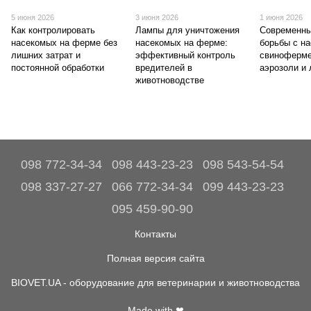
5 июня 2026
3 июня 2026
1 июня 2026
Как контролировать
Лампы для уничтожения
Современны
насекомых на ферме без
насекомых на ферме:
борьбы с н
лишних затрат и
эффективный контроль
свиноферме
постоянной обработки
вредителей в
аэрозоли и
животноводстве
098 772-34-34
098 443-23-23
098 543-54-54
098 337-27-27
066 772-34-34
099 443-23-23
095 459-90-90
Контакты
Полная версия сайта
BIOVET.UA - оборудование для ветеринарии и животноводства
Made with ❤