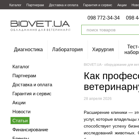
Перейти к основному контенту
Каталог
Партнерам
Доставка и оплата
Гарантия и сервис
Акции
Нов
098 772-34-34
098 4
Тест-
Диагностика
Лаборатория
Хирургия
набор
BIOVET.UA - оборудование для ве
Каталог
Как профес
Партнерам
ветеринарн
Доставка и оплата
Гарантия и сервис
28 апреля 2026
Акции
Новости
Расширение клиники — это
услуг, которые владельцы
Статьи
способствует успеху бизн
Финансирование
исследований животных. 
Бренды