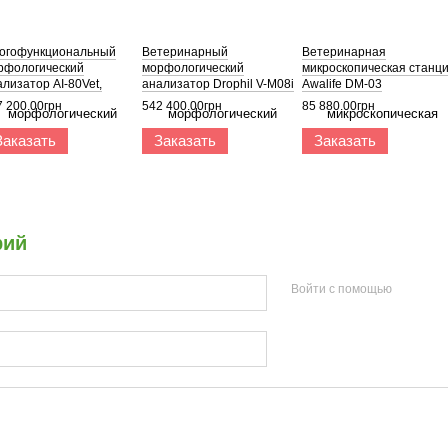
огофункциональный
Ветеринарный
Ветеринарная
рфологический
морфологический
микроскопическая станц
лизатор AI-80Vet,
анализатор Drophil V-M08i
Awalife DM-03
life
7 200.00грн
542 400.00грн
85 880.00грн
Заказать
Заказать
Заказать
рий
Войти с помощью