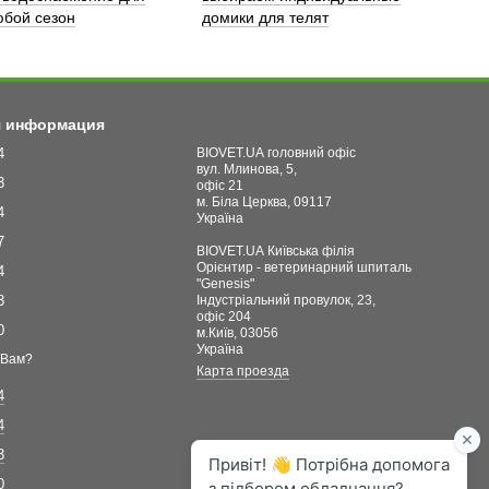
бой сезон
домики для телят
я информация
4
BIOVET.UA головний офіс
вул. Млинова, 5,
3
офіс 21
м. Біла Церква, 09117
4
Україна
7
BIOVET.UA Київська філія
Орієнтир - ветеринарний шпиталь
4
"Genesis"
3
Індустріальний провулок, 23,
офіс 204
0
м.Київ, 03056
Україна
 Вам?
Карта проезда
4
4
3
0