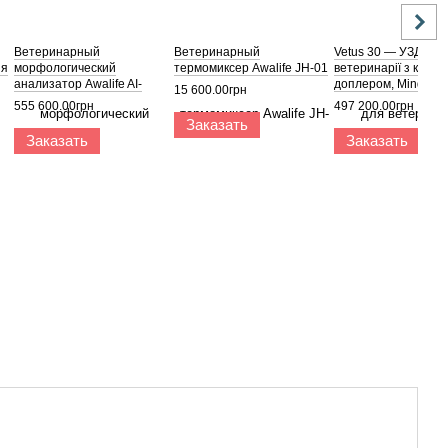
Ветеринарный
Ветеринарный
Vetus 30 — УЗД-ска
ия
морфологический
термомиксер Awalife JH-01
ветеринарії з коль
анализатор Awalife AI-
доплером, Mindray
15 600.00грн
100Vet Elite
555 600.00грн
497 200.00грн
Заказать
Заказать
Заказать