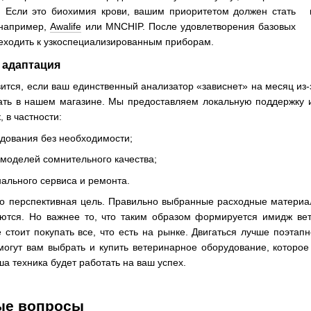
. Если это биохимия крови, вашим приоритетом должен стать
 например,
Awalife
или MNCHIP. После удовлетворения базовых
еходить к узкоспециализированным приборам.
 адаптация
тся, если ваш единственный анализатор «зависнет» на месяц из-з
ать в нашем магазине. Мы предоставляем локальную поддержку 
 в частности:
удования без необходимости;
моделей сомнительного качества;
ального сервиса и ремонта.
о перспективная цель. Правильно выбранные расходные матери
аются. Но важнее то, что таким образом формируется имидж ве
не стоит покупать все, что есть на рынке. Двигаться лучше поэта
огут вам выбрать и купить ветеринарное оборудование, которое
а техника будет работать на ваш успех.
ые вопросы