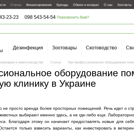
ости
Статьи
Финансирование
Бренды
Обмен и возврат
О нас
Контакты
43-23-23
098 543-54-54
Перезвонить Вам?
Дезинфекция
Зоотовары
Скотоводство
Сви
ы
теринарии и животноводства
Статьи
Как профессиональное оборудование помо
сиональное оборудование по
ую клинику в Украине
 не просто аренда более просторных помещений. Речь идет о ст
 животных выбирают именно здесь, а не где-либо еще. Лабораторн
еса. Благодаря этому он начинает предоставлять новые для себя
Остается только взвесить варианты, как инвестировать в ветер