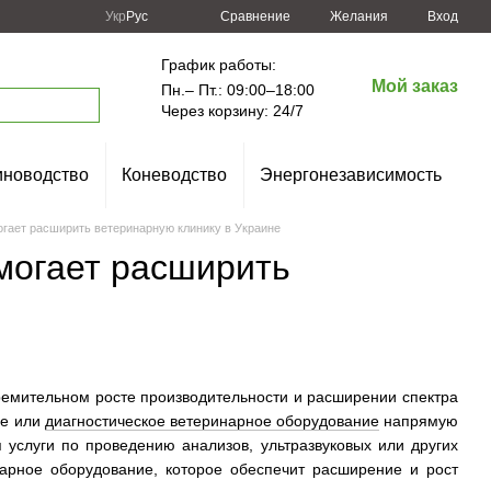
Сравнение
Укр
Рус
Желания
Вход
График работы:
Мой заказ
Пн.– Пт.: 09:00–18:00
Через корзину: 24/7
новодство
Коневодство
Энергонезависимость
гает расширить ветеринарную клинику в Украине
могает расширить
ремительном росте производительности и расширении спектра
ое или
диагностическое ветеринарное оборудование
напрямую
 услуги по проведению анализов, ультразвуковых или других
инарное оборудование, которое обеспечит расширение и рост