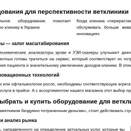
дования для перспективности ветклиники
Когда клиника «перераста
обслуживать больше жив
инновациях.
ры — залог масштабирования
иохимические анализаторы крови
и
УЗИ-сканеры
улучшают диагн
тных готовы тратиться на сервис, который соответствует их пот
ия пациента и значительному увеличению доходов клиники. В этом
новационных технологий
и или офтальмологии росло, необходимы соответствующие агрега
слуга в прайсе. А с ассортиментом нашего магазина этот выбор пр
ыбрать и купить оборудование для веткл
памятником бездумно потраченным деньгам», стоит действовать стр
 и анализ рынка
а, направленного на определение актуальных услуг, которые вы