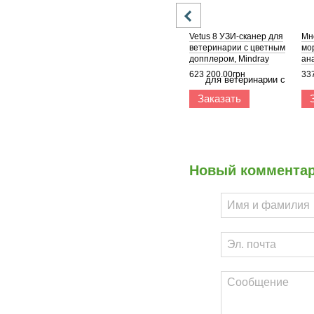
Vetus 8 УЗИ-сканер для
Мн
ветеринарии с цветным
мо
допплером, Mindray
ана
Awa
623 200.00грн
33
Заказать
Новый коммента