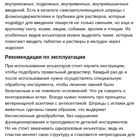
внутрикожных, подкожных, внутривенных, внутримышечных
введений. Есть в каталоге самозаполняющиеся шприцы с
флаконодержателями и трубками для растворов, которые
подойдут для введения лекарств не только свиньям, но еще и
крупному скоту, козам, овцам, собакам, кролям и птицам. Из
особенных видов инъекторов можно выделить такие, которые
помогают вводить таблетки и растворы в желудок через
эндоскоп.
Рекомендации по эксплуатации
При использовании
инъекторов
стоит изучить инструкцию,
чтобы подобрать правильный дезраствор. Каждый раз до и
после использования нужно осуществлять специальную
обработку инструмента, чтобы лечение свиней было
безопасным и не повлекло осложнений. Что уж говорить о
многоразовых иглах. Всегда нужно помнить про принципы
ветеринарной асептики с антисептикой. Шприцы с иглами для
животных сделаны таким образом, что выдержат
бесчисленные дезобработки, без нарушения
функционирования и проходимости деталей инструментов.
Но не стоит замачивать одноразовые инъекторы, ведь их
пластик меняет свою структуру и становится непригодным для