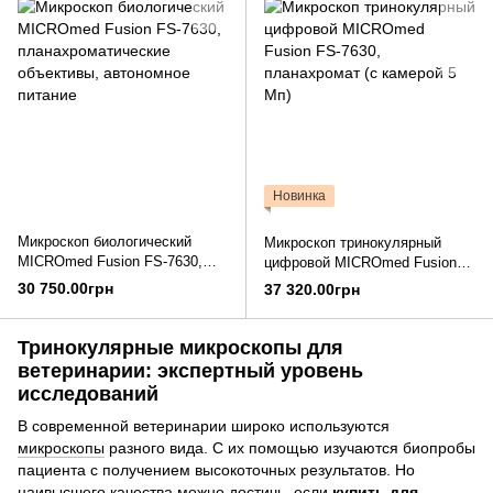
Новинка
Микроскоп биологический
Микроскоп тринокулярный
MICROmed Fusion FS-7630,
цифровой MICROmed Fusion
планахроматические
FS-7630, планахромат (с
30 750.00грн
37 320.00грн
объективы, автономное
камерой 5 Мп)
питание
Тринокулярные микроскопы для
ветеринарии: экспертный уровень
исследований
В современной ветеринарии широко используются
микроскопы
разного вида. С их помощью изучаются биопробы
пациента с получением высокоточных результатов. Но
наивысшего качества можно достичь, если
купить для