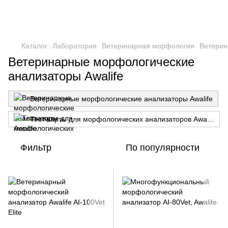
Каталог
Лаборатория
Ветеринарная морфология
Ветерин
Ветеринарные морфологические
анализаторы Awalife
Ветеринарные морфологические анализаторы Awalife
Тест-карты для морфологических анализаторов Awalife
Фильтр
По популярности