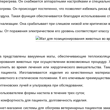
 перегрева. Он снабжается аппаратными настройками и специальн
огрева. Он происходит постепенно, что позволяет избежать риска
здуха. Такая функция обеспечивается благодаря использованию с
нализации. Она срабатывает при слишком низкой или критически 
. От поражения электричеством его уровень соответствует классу I
на представлены вакуумные маты, обеспечивающие теплоизоляци
ирования животных при осуществлении всевозможных процедур. Ж
олнить во время лечения или хирургического вмешательства. Та
 пациента. Изготавливаются изделия из качественных матери
ивотного в статическом положении. К его ключевым преимущества
тгеновских лучей и ультразвука при обследовании;
ользователем формы настила в течение трех суток;
, комфортность для пациента, долговечность изделия.
рнет-магазине системы для обогрева ветеринарных пациентов зака