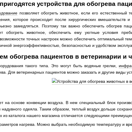
 пригодятся устройства для обогрева пац
удование
позволяет обогреть животное, если его естественный т
ения, которое происходит после хирургических вмешательств и
ьезно замедляться. Поэтому так важно обеспечить обогрев пац
т обогреть животное, обеспечить ему уютные условия преб
возможности точных настроек можно обеспечить оптимальный темп
личной энергоэффективностью, безопасностью и удобством эксплуа
ем обогрева пациентов в ветеринарии и 
орудования такого типа. Это могут быть водяные грелки,
инфра
ва. Для ветеринарных пациентов можно заказать и другие виды ус
т на основе конвекции воздуха. В нем специальный блок произв
 надувного одеяла. Таким образом, теплый воздух дольше сохран
х из каталога нашего магазина отличается следующими преимуще
араметров нагрева. Можно выбрать необходимую температуру и вр