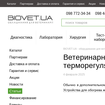
Перейти к основному контенту
Каталог
Партнерам
Доставка и оплата
Гарантия и сервис
Акции
Нов
098 772-34-34
098 4
Тест-
Диагностика
Лаборатория
Хирургия
набор
BIOVET.UA - оборудование для ве
Каталог
Ветеринарн
Партнерам
терморегул
Доставка и оплата
Гарантия и сервис
4 февраля 2025
Акции
Новости
Обычно в дополнительном
Устройства для обогрева 
Статьи
Финансирование
Бренды