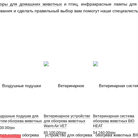
торы для домашних животных
и птиц, инфракрасные лампы для о
вания и сделать правильный выбор вам помогут наши специалисты
здушные подушки для
Ветеринарное устройство
Ветеринарная система
стем обогрева животных
для обогрева животных
обогрева животных BIO
Warm Air VET
HEAT
00.00грн
65 100.00грн
54 240.00грн