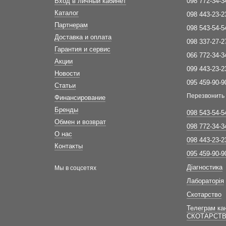
Вход в личный кабинет
098 772-34-3
Каталог
098 443-23-2
Партнерам
098 543-54-5
Доставка и оплата
098 337-27-2
Гарантия и сервис
066 772-34-3
Акции
099 443-23-2
Новости
095 459-90-9
Статьи
Перезвонить
Финансирование
Бренды
098 543-54-5
Обмен и возврат
098 772-34-3
О нас
098 443-23-2
Контакты
095 459-90-9
Діагностика
Мы в соцсетях
Лабораторія
Скотарство
Телеграм ка
СКОТАРСТ