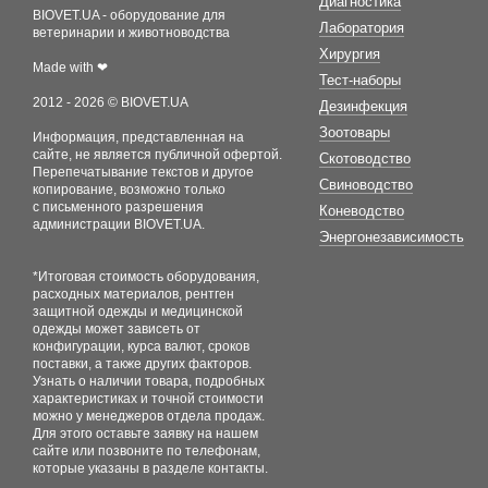
Диагностика
BIOVET.UA - оборудование для
Лаборатория
ветеринарии и животноводства
Хирургия
Made with ❤
Тест-наборы
2012 - 2026 © BIOVET.UA
Дезинфекция
Зоотовары
Информация, представленная на
сайте, не является публичной офертой.
Скотоводство
Перепечатывание текстов и другое
Свиноводство
копирование, возможно только
с письменного разрешения
Коневодство
администрации BIOVET.UA.
Энергонезависимость
*Итоговая стоимость оборудования,
расходных материалов, рентген
защитной одежды и медицинской
одежды может зависеть от
конфигурации, курса валют, сроков
поставки, а также других факторов.
Узнать о наличии товара, подробных
характеристиках и точной стоимости
можно у менеджеров отдела продаж.
Для этого оставьте заявку на нашем
сайте или позвоните по телефонам,
которые указаны в разделе контакты.