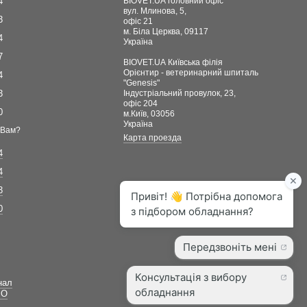
4
BIOVET.UA головний офіс
вул. Млинова, 5,
3
офіс 21
м. Біла Церква, 09117
4
Україна
7
BIOVET.UA Київська філія
Орієнтир - ветеринарний шпиталь
4
"Genesis"
3
Індустріальний провулок, 23,
офіс 204
0
м.Київ, 03056
Україна
 Вам?
Карта проезда
4
4
3
0
нал
ВО