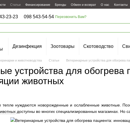
ости
Статьи
Финансирование
Бренды
Обмен и возврат
О нас
Контакты
43-23-23
098 543-54-54
Перезвонить Вам?
Дезинфекция
Зоотовары
Скотоводство
Сви
ы
теринарии и животноводства
Статьи
Ветеринарные устройства для обогрева п
ые устройства для обогрева 
яции животных
 тепле нуждаются новорожденные и ослабленные животные. Поэт
животных
доступны во многих специализированных магазинах. Но с