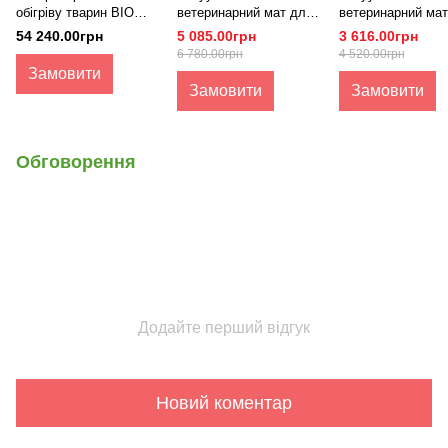
обігріву тварин BIO
ветеринарний мат для
ветеринарний мат
HEAT
позиціонування
позиціонування
54 240.00грн
5 085.00грн
3 616.00грн
BIOMAT-2
BIOMAT-1
6 780.00грн
4 520.00грн
Замовити
Замовити
Замовити
Обговорення
Додайте перший відгук
Новий коментар