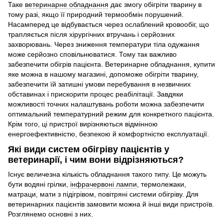
Таке
ветеринарне обладнання
дає змогу обігріти тварину в
тому разі, якщо її природний термообмін порушений.
Насамперед це відбувається через ослаблений кровообіг, що
трапляється після хірургічних втручань і серйозних
захворювань. Через зниження температури тіла одужання
може серйозно сповільнюватися. Тому так важливо
забезпечити обігрів пацієнта. Ветеринарне обладнання, купити
яке можна в нашому магазині, допоможе обігріти тварину,
забезпечити їй затишні умови перебування в незвичних
обставинах і прискорити процес реабілітації. Завдяки
можливості точних налаштувань роботи можна забезпечити
оптимальний температурний режим для конкретного пацієнта.
Крім того, ці пристрої вирізняються відмінною
енергоефективністю, безпекою й комфортністю експлуатації.
Які види систем обігріву пацієнтів у
ветеринарії, і чим вони відрізняються?
Існує величезна кількість обладнання такого типу. Це можуть
бути водяні грілки,
інфрачервоні лампи
, термолежаки,
матраци, мати з підігрівом, повітряні системи обігріву. Для
ветеринарних пацієнтів замовити можна й інші види пристроїв.
Розглянемо основні з них.