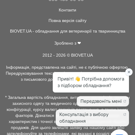
Контакти
Повна версія сайту
BIOVET.UA - обладнання для ветеринарії та тваринництва
Зроблено з ❤
2012 - 2026 © BIOVET.UA
Інформація, представлена на сайті, не є публічною офертою.
Передруковування текстів та інше копіювання, можливо тільки
з письмового дозволу адміністрації BIOVET.UA.
* Загальна вартість обладнання, витратних матеріалів, рентген
захисного одягу та медичного одягу, може залежати від
конфігурації, курсу валют, термінів постачання, а також інших
факторів. Дізнатися про наявність товару, детальних
характеристик і точної вартості можна у менеджерів відділу
продажів. Для цього залиште заявку на нашому сайті або
зателефонуйте за телефонами, які вказані в розділі контакти.