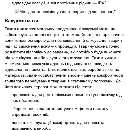
відповідає класу І, а від протікання рідини — IPX2.
Вакуумні мати
Також в каталозі магазину представлені вакуумні мати, що
забезпечують теплоізоляцію та термостійкість, але призначені
вони головною мірою для позиціювання й фіксування тварин
під час здійснення всіляких процедур. Тварину можна точно
розмістити відповідно до завдань, які потрібно буде виконати
під час лікування або хірургічного втручання. Таким чином
мінімізується ризик ускладнень і підвищується швидкість
відновлення пацієнта. Виготовляються такі вироби з якісних
матеріалів, здатних забезпечити високий рівень комфортності
тривалого перебування тварини в статичному положенні. До
його ключових переваг можна також віднести:
проникність для рентгенівських променів і ультразвуку під
час обстежень;
збереження заданої користувачем форми настилу
впродовж трьох діб;
легкість експлуатації, комфортність для пацієнта,
довговічність виробу.