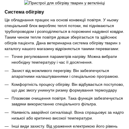
Система обігріву
Це обладнання працює на основі конвекції повітря. У ньому
спеціальний блок виробляє теплі потоки, які піднімаються
трубопроводом і розподіляються в порожнині надувної ковдри.
Таким чином тепле повітря довше зберігається та здійснює
обігрів пацієнта. Дана ветеринарна система обігріву тварин з
каталогу нашого магазину відрізняється такими перевагами:
Точне регулювання параметрів нагріву. Можна вибрати
необхідну температуру і час її досягнення.
Захист від можливого перегріву. Він забезпечується
апаратними налаштуваннями і спеціальною програмою.
Комфортність процесу обігріву. Він відбувається поступово,
що дає змогу уникнути ризику формування термоудару
Плазмове очищення повітря. Така функція забезпечується
завдяки використанню спеціального фільтра.
Наявність аварійної сигналізації. Вона спрацьовує за надто
низької або критично високої температури.
Інші види захисту. Від ураження електрикою його рівень