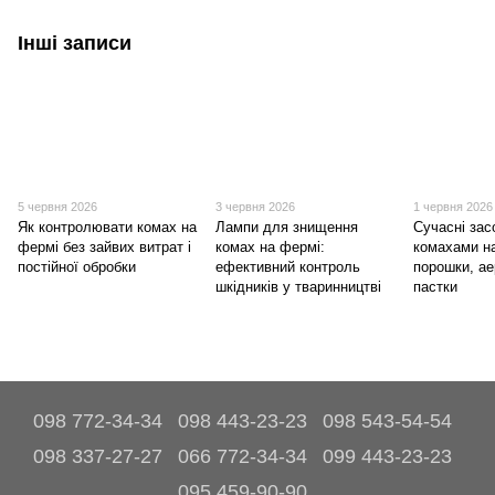
Інші записи
5 червня 2026
3 червня 2026
1 червня 2026
Як контролювати комах на
Лампи для знищення
Сучасні зас
фермі без зайвих витрат і
комах на фермі:
комахами н
постійної обробки
ефективний контроль
порошки, ае
шкідників у тваринництві
пастки
098 772-34-34
098 443-23-23
098 543-54-54
098 337-27-27
066 772-34-34
099 443-23-23
095 459-90-90