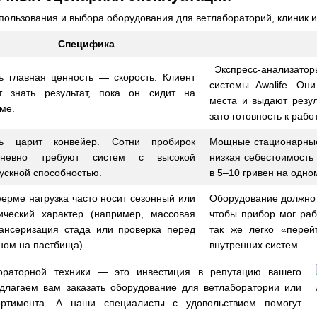
ользования и выбора оборудования для ветлабораторий, клиник 
Специфика
Экспресс-анализаторы
ь главная ценность — скорость. Клиент
системы Awalife. Он
т знать результат, пока он сидит на
места и выдают резул
ме.
зато готовность к раб
сь царит конвейер. Сотни пробирок
Мощные стационарные 
дневно требуют систем с высокой
низкая себестоимость
ускной способностью.
в 5–10 гривен на одно
ерме нагрузка часто носит сезонный или
Оборудование должно 
ический характер (например, массовая
чтобы прибор мог раб
ансеризация стада или проверка перед
так же легко «пере
ном на пастбища).
внутренних систем.
ораторной техники — это инвестиция в репутацию вашего
длагаем вам заказать оборудование для ветлаборатории или
ортимента. А наши специалисты с удовольствием помогут