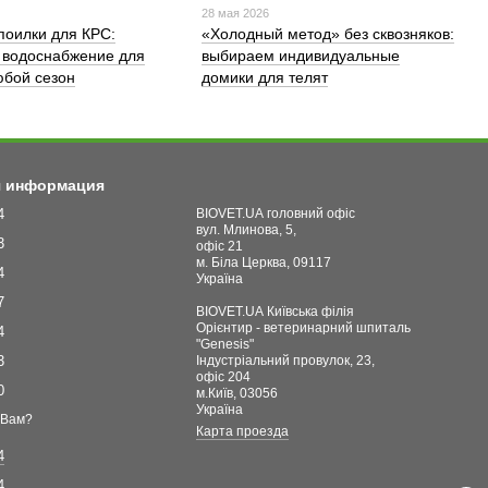
28 мая 2026
поилки для КРС:
«Холодный метод» без сквозняков:
 водоснабжение для
выбираем индивидуальные
бой сезон
домики для телят
я информация
4
BIOVET.UA головний офіс
вул. Млинова, 5,
3
офіс 21
м. Біла Церква, 09117
4
Україна
7
BIOVET.UA Київська філія
Орієнтир - ветеринарний шпиталь
4
"Genesis"
3
Індустріальний провулок, 23,
офіс 204
0
м.Київ, 03056
Україна
 Вам?
Карта проезда
4
4