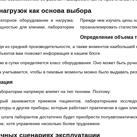
нагрузок как основа выбора
Прежде чем изучать цены н
проанализировать статисти
Определение объема 
одя из средней производительности, а также моментов наибольшей 
бъектов вам поможет информация в нашем блоге.
ю в сутки определяется класс оборудования. Оно может быть руч
 учитывается, чтобы в пиковые моменты можно было выдавать рез
зация
аборатории напрямую влияет на тип техники. Поэтому:
торый занимается приемом пациентов, лабораторными иссле
аторы
и другие приборы, которые работают практически в один клик
е штата лаборантов достаточно будет приобрести полуавтоматичес
же, хотя управление несколько более трудоемкое.
ичных сценариях эксплуатации