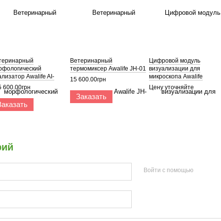
теринарный
Ветеринарный
Цифровой модуль
рфологический
термомиксер Awalife JH-01
визуализации для
лизатор Awalife AI-
микроскопа Awalife
15 600.00грн
Vet Elite
Microscope Image Hub
5 600.00грн
Цену уточняйте
Заказать
Заказать
рий
Войти с помощью