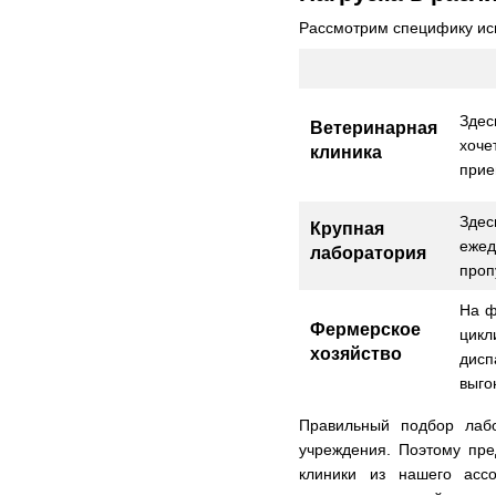
Рассмотрим специфику исп
Здес
Ветеринарная
хоче
клиника
прие
Зде
Крупная
еже
лаборатория
проп
На ф
Фермерское
цикл
хозяйство
дисп
выго
Правильный подбор лаб
учреждения. Поэтому пре
клиники из нашего асс