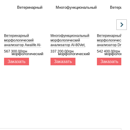
Ветеринарный
Многофункциональный
Ветеринарный
морфологический
морфологический
морфологический
анализатор Awalife AI-
анализатор AI-80Vet,
анализатор Drophil
100Vet
Awalife
567 300.00грн
337 200.00грн
542 400.00грн
Заказать
Заказать
Заказать