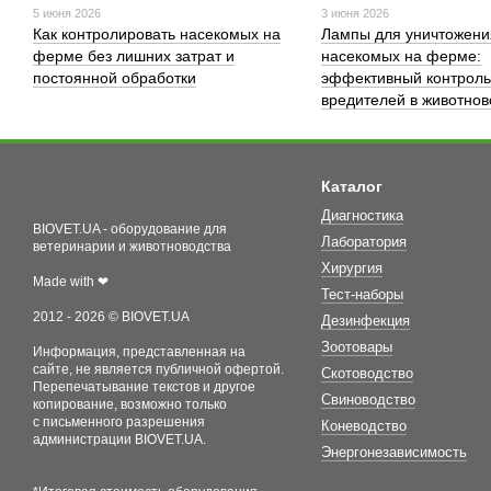
5 июня 2026
3 июня 2026
Как контролировать насекомых на
Лампы для уничтожени
ферме без лишних затрат и
насекомых на ферме:
постоянной обработки
эффективный контроль
вредителей в животнов
Каталог
Диагностика
BIOVET.UA - оборудование для
Лаборатория
ветеринарии и животноводства
Хирургия
Made with ❤
Тест-наборы
2012 - 2026 © BIOVET.UA
Дезинфекция
Зоотовары
Информация, представленная на
сайте, не является публичной офертой.
Скотоводство
Перепечатывание текстов и другое
Свиноводство
копирование, возможно только
с письменного разрешения
Коневодство
администрации BIOVET.UA.
Энергонезависимость