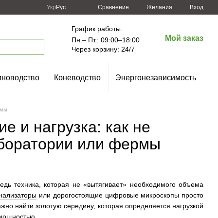
Сравнение
Укр
Рус
Желания
Вход
График работы:
Мой заказ
Пн.– Пт.: 09:00–18:00
Через корзину: 24/7
новодство
Коневодство
Энергонезависимость
рмы
 и нагрузка: как не
аборатории или фермы
едь техника, которая не «вытягивает» необходимого объема
нализаторы
или дорогостоящие цифровые микроскопы просто
ажно найти золотую середину, которая определяется нагрузкой
 мощностью.