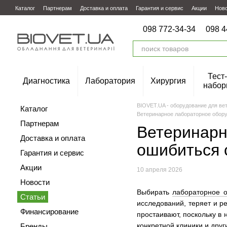
Перейти к основному контенту
Каталог
Партнерам
Доставка и оплата
Гарантия и сервис
Акции
Нов
098 772-34-34
098 4
Тест-
Диагностика
Лаборатория
Хирургия
набор
BIOVET.UA - оборудование для ве
Каталог
Ветеринарное лабораторное обору
Партнерам
Ветеринарн
Доставка и оплата
ошибиться 
Гарантия и сервис
Акции
10 апреля 2026
Новости
Выбирать
лабораторное 
Статьи
исследований, теряет и р
Финансирование
простаивают, поскольку в 
конкретной клиники и дру
Бренды