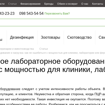
ости
Статьи
Финансирование
Бренды
Обмен и возврат
О нас
Контакты
43-23-23
098 543-54-54
Перезвонить Вам?
Дезинфекция
Зоотовары
Скотоводство
Сви
ы
теринарии и животноводства
Статьи
дование и нагрузка: как не ошибиться с мощностью для клиники, лаборатории или фе
ое лабораторное оборудование
с мощностью для клиники, л
оборудование
следует с учетом интенсивности работы объекта. В
епутацию, и клиентов. Неуместна и обратная сторона, когда
ПЦР-а
них нет необходимости. Такая инвестиция не окупается. Поэтому в
гими особенностями ее работы. Разберемся, как не просчитаться с