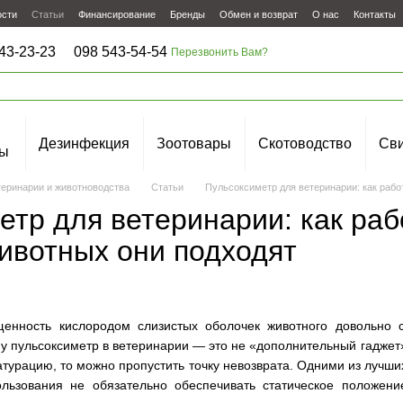
ости
Статьи
Финансирование
Бренды
Обмен и возврат
О нас
Контакты
43-23-23
098 543-54-54
Перезвонить Вам?
Дезинфекция
Зоотовары
Скотоводство
Сви
ы
теринарии и животноводства
Статьи
Пульсоксиметр для ветеринарии: как рабо
етр для ветеринарии: как ра
животных они подходят
енность кислородом слизистых оболочек животного довольно с
у пульсоксиметр в ветеринарии — это не «дополнительный гаджет»
атурацию, то можно пропустить точку невозврата. Одними из лучш
ьзования не обязательно обеспечивать статическое положени