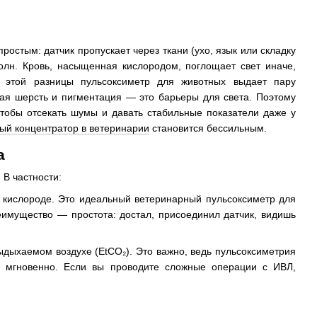
ростым: датчик пропускает через ткани (ухо, язык или складку
волн. Кровь, насыщенная кислородом, поглощает свет иначе,
 этой разницы пульсоксиметр для животных выдает пару
стая шерсть и пигментация — это барьеры для света. Поэтому
чтобы отсекать шумы и давать стабильные показатели даже у
ый концентратор в ветеринарии
становится бессильным.
а
 В частности:
 кислороде. Это идеальный ветеринарный пульсоксиметр для
еимущество — простота: достал, присоединил датчик, видишь
ыдыхаемом воздухе (EtCO₂). Это важно, ведь пульсоксиметрия
я мгновенно. Если вы проводите сложные операции с ИВЛ,