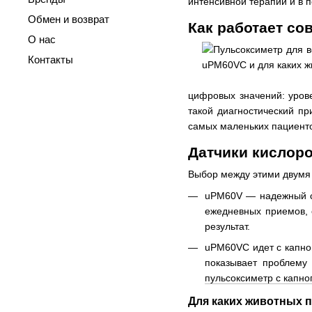
интенсивной терапии и в 
Обмен и возврат
Как работает с
О нас
Контакты
цифровых значений: урове
такой диагностический п
самых маленьких пациенто
Датчики кислор
Выбор между этими двумя м
uPM60V — надежный ст
ежедневных приемов, 
результат.
uPM60VC идет с капног
показывает проблему
пульсоксиметр с капн
Для каких животных 