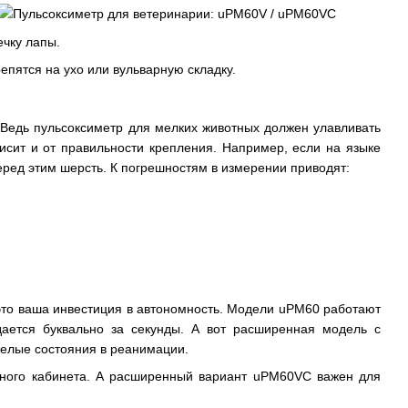
ечку лапы.
епятся на ухо или вульварную складку.
. Ведь пульсоксиметр для мелких животных должен улавливать
исит и от правильности крепления. Например, если на языке
еред этим шерсть. К погрешностям в измерении приводят:
о это ваша инвестиция в автономность. Модели uPM60 работают
ыдается буквально за секунды. А вот расширенная модель с
желые состояния в реанимации.
рного кабинета. А расширенный вариант uPM60VC важен для