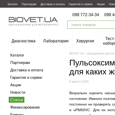
Перейти к основному контенту
Каталог
Партнерам
Доставка и оплата
Гарантия и сервис
Акции
Нов
098 772-34-34
098 4
Тест-
Диагностика
Лаборатория
Хирургия
набор
BIOVET.UA - оборудование для ве
Каталог
Пульсоксим
Партнерам
для каких 
Доставка и оплата
Гарантия и сервис
6 марта 2026
Акции
Новости
Визуально оценить насыщ
состоянии. Именно поэтом
Статьи
постоянно не проверять с
Финансирование
и uPM60VC. Для их испол
Бренды