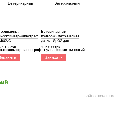
теринарный
Ветеринарный
льсоксиметр-капнограф
пульсоксиметрический
M60VC
датчик SpO2 для
пульсоксиметра uPM60V и
 240.00грн
2 150.00грн
uPM100V
Заказать
Заказать
рий
Войти с помощью