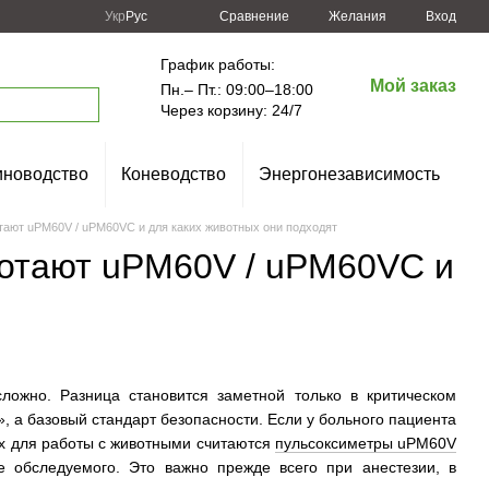
Сравнение
Укр
Рус
Желания
Вход
График работы:
Мой заказ
Пн.– Пт.: 09:00–18:00
Через корзину: 24/7
новодство
Коневодство
Энергонезависимость
тают uPM60V / uPM60VC и для каких животных они подходят
ботают uPM60V / uPM60VC и
ложно. Разница становится заметной только в критическом
, а базовый стандарт безопасности. Если у больного пациента
их для работы с животными считаются
пульсоксиметры uPM60V
е обследуемого. Это важно прежде всего при анестезии, в