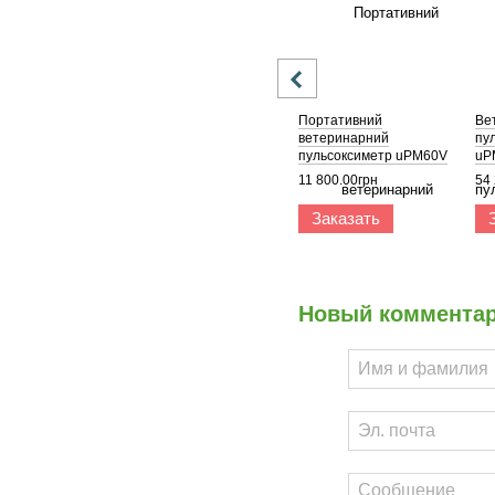
Портативний
Ве
ветеринарний
пу
пульсоксиметр uPM60V
uP
11 800.00грн
54
Заказать
Новый коммента