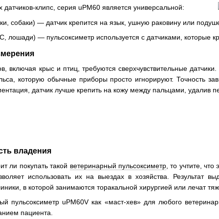
 датчиков-клипс, серия uPM60 является универсальной:
и, собаки) — датчик крепится на язык, ушную раковину или подуш
, лошади) — пульсоксиметр используется с датчиками, которые кр
змерения
ов, включая крыс и птиц, требуются сверхчувствительные датчики
льса, которую обычные приборы просто игнорируют. Точность зав
ментация, датчик лучше крепить на кожу между пальцами, удалив п
сть владения
оит ли покупать такой
ветеринарный пульсоксиметр
, то учтите, чт
озволяет использовать их на выездах в хозяйства. Результат в
иники, в которой занимаются торакальной хирургией или лечат тя
ый пульсоксиметр uPM60V как «маст-хев» для любого ветерина
анием пациента.