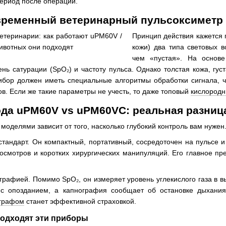
период после операции.
овременный ветеринарный пульсоксиметр
Принцип действия кажется п
кожи) два типа световых 
чем «пустая». На основе
нь сатурации (SpO₂) и частоту пульса. Однако толстая кожа, гу
рибор должен иметь специальные алгоритмы обработки сигнала, 
в. Если же такие параметры не учесть, то даже топовый
кислородн
ода uPM60V vs uPM60VC: реальная разниц
оделями зависит от того, насколько глубокий контроль вам нужен.
андарт. Он компактный, портативный, сосредоточен на пульсе и
осмотров и коротких хирургических манипуляций. Его главное пр
рафией. Помимо SpO₂, он измеряет уровень углекислого газа в в
 с опозданием, а капнография сообщает об остановке дыхани
ографом
станет эффективной страховкой.
подходят эти приборы