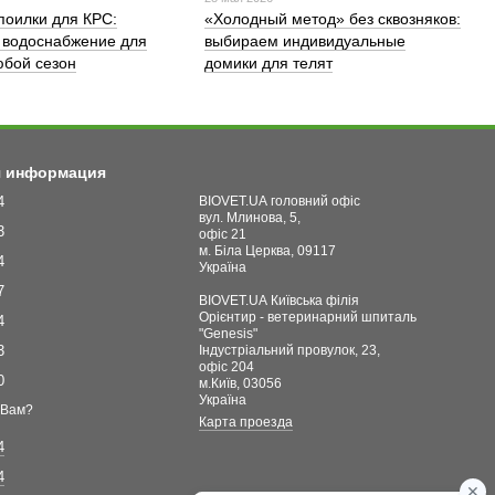
поилки для КРС:
«Холодный метод» без сквозняков:
 водоснабжение для
выбираем индивидуальные
бой сезон
домики для телят
я информация
4
BIOVET.UA головний офіс
вул. Млинова, 5,
3
офіс 21
м. Біла Церква, 09117
4
Україна
7
BIOVET.UA Київська філія
Орієнтир - ветеринарний шпиталь
4
"Genesis"
3
Індустріальний провулок, 23,
офіс 204
0
м.Київ, 03056
Україна
 Вам?
Карта проезда
4
4