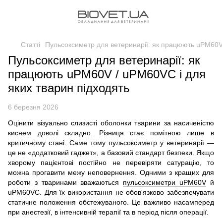
Статті
Пульсоксиметр для ветеринарії: як працюють uPM60V 
Пульсоксиметр для ветеринарії: як
працюють uPM60V / uPM60VC і для
яких тварин підходять
6 березня 2026
Оцінити візуально слизисті оболонки тварини за насиченістю
киснем доволі складно. Різниця стає помітною лише в
критичному стані. Саме тому пульсоксиметр у ветеринарії —
це не «додатковий гаджет», а базовий стандарт безпеки. Якщо
хворому пацієнтові постійно не перевіряти сатурацію, то
можна прогавити межу неповернення. Одними з кращих для
роботи з тваринами вважаються
пульсоксиметри uPM60V
й
uPM60VC. Для їх використання не обов'язково забезпечувати
статичне положення обстежуваного. Це важливо насамперед
при анестезії, в інтенсивній терапії та в період після операції.