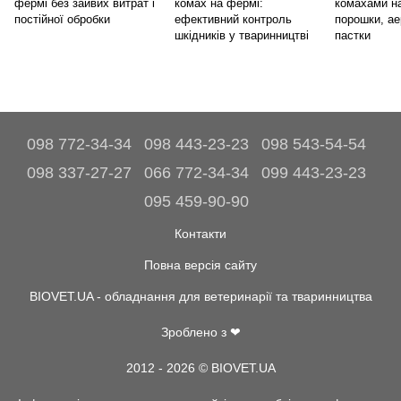
фермі без зайвих витрат і
комах на фермі:
комахами н
постійної обробки
ефективний контроль
порошки, ае
шкідників у тваринництві
пастки
098 772-34-34
098 443-23-23
098 543-54-54
098 337-27-27
066 772-34-34
099 443-23-23
095 459-90-90
Контакти
Повна версія сайту
BIOVET.UA - обладнання для ветеринарії та тваринництва
Зроблено з ❤
2012 - 2026 © BIOVET.UA