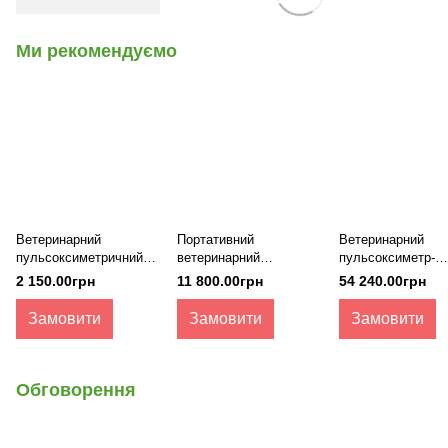
Ми рекомендуємо
Ветеринарний
Портативний
Ветеринарний
пульсоксиметричний
ветеринарний
пульсоксиметр-
датчик SpO2 для
пульсоксиметр
капнограф uPM6
2 150.00грн
11 800.00грн
54 240.00грн
пульсоксиметра
uPM60V
uPM60V та uPM100V
Замовити
Замовити
Замовити
Обговорення