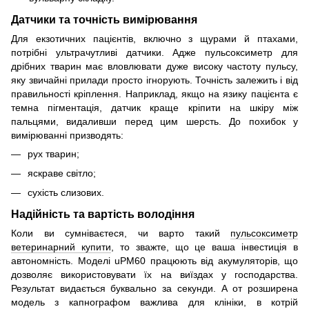
Датчики та точність вимірювання
Для екзотичних пацієнтів, включно з щурами й птахами,
потрібні ультрачутливі датчики. Адже пульсоксиметр для
дрібних тварин має вловлювати дуже високу частоту пульсу,
яку звичайні прилади просто ігнорують. Точність залежить і від
правильності кріплення. Наприклад, якщо на язику пацієнта є
темна пігментація, датчик краще кріпити на шкіру між
пальцями, видаливши перед цим шерсть. До похибок у
вимірюванні призводять:
рух тварин;
яскраве світло;
сухість слизових.
Надійність та вартість володіння
Коли ви сумніваєтеся, чи варто такий
пульсоксиметр
ветеринарний купити
, то зважте, що це ваша інвестиція в
автономність. Моделі uPM60 працюють від акумуляторів, що
дозволяє використовувати їх на виїздах у господарства.
Результат видається буквально за секунди. А от розширена
модель з капнографом важлива для клініки, в котрій