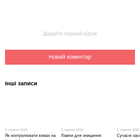
Додайте перший відгук
Новий коментар
Інші записи
5 червня 2026
3 червня 2026
1 червня 2026
Як контролювати комах на
Лампи для знищення
Сучасні зас