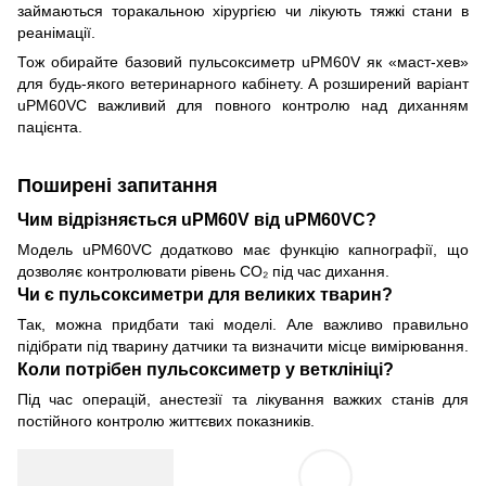
займаються торакальною хірургією чи лікують тяжкі стани в
реанімації.
Тож обирайте базовий пульсоксиметр uPM60V як «маст-хев»
для будь-якого ветеринарного кабінету. А розширений варіант
uPM60VC важливий для повного контролю над диханням
пацієнта.
Поширені запитання
Чим відрізняється uPM60V від uPM60VC?
Модель uPM60VC додатково має функцію капнографії, що
дозволяє контролювати рівень CO₂ під час дихання.
Чи є пульсоксиметри для великих тварин?
Так, можна придбати такі моделі. Але важливо правильно
підібрати під тварину датчики та визначити місце вимірювання.
Коли потрібен пульсоксиметр у ветклініці?
Під час операцій, анестезії та лікування важких станів для
постійного контролю життєвих показників.