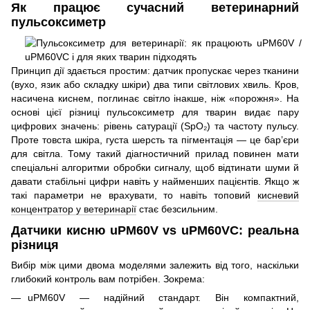
Як працює сучасний ветеринарний
пульсоксиметр
Принцип дії здається простим: датчик пропускає через тканини
(вухо, язик або складку шкіри) два типи світлових хвиль. Кров,
насичена киснем, поглинає світло інакше, ніж «порожня». На
основі цієї різниці пульсоксиметр для тварин видає пару
цифрових значень: рівень сатурації (SpO₂) та частоту пульсу.
Проте товста шкіра, густа шерсть та пігментація — це бар’єри
для світла. Тому такий діагностичний прилад повинен мати
спеціальні алгоритми обробки сигналу, щоб відтинати шуми й
давати стабільні цифри навіть у найменших пацієнтів. Якщо ж
такі параметри не врахувати, то навіть топовий
кисневий
концентратор у ветеринарії
стає безсильним.
Датчики кисню uPM60V vs uPM60VC: реальна
різниця
Вибір між цими двома моделями залежить від того, наскільки
глибокий контроль вам потрібен. Зокрема:
uPM60V — надійний стандарт. Він компактний,