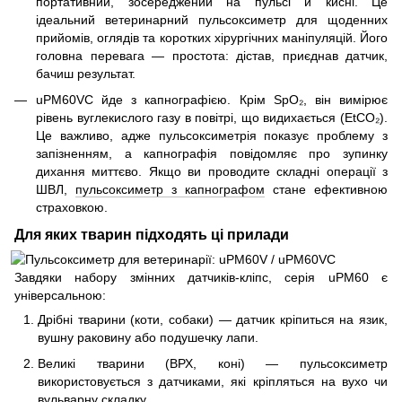
портативний, зосереджений на пульсі й кисні. Це
ідеальний ветеринарний пульсоксиметр для щоденних
прийомів, оглядів та коротких хірургічних маніпуляцій. Його
головна перевага — простота: дістав, приєднав датчик,
бачиш результат.
uPM60VC йде з капнографією. Крім SpO₂, він вимірює
рівень вуглекислого газу в повітрі, що видихається (EtCO₂).
Це важливо, адже пульсоксиметрія показує проблему з
запізненням, а капнографія повідомляє про зупинку
дихання миттєво. Якщо ви проводите складні операції з
ШВЛ,
пульсоксиметр з капнографом
стане ефективною
страховкою.
Для яких тварин підходять ці прилади
Завдяки набору змінних датчиків-кліпс, серія uPM60 є
універсальною:
Дрібні тварини (коти, собаки) — датчик кріпиться на язик,
вушну раковину або подушечку лапи.
Великі тварини (ВРХ, коні) — пульсоксиметр
використовується з датчиками, які кріпляться на вухо чи
вульварну складку.