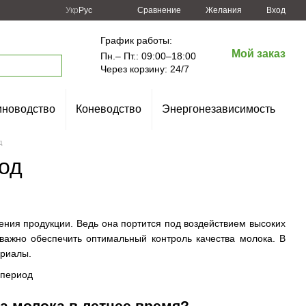
Сравнение
Укр
Рус
Желания
Вход
График работы:
Мой заказ
Пн.– Пт.: 09:00–18:00
Через корзину: 24/7
новодство
Коневодство
Энергонезависимость
д
иод
нения продукции. Ведь она портится под воздействием высоких
 важно обеспечить оптимальный контроль качества молока. В
ериалы.
а молока в летнее время?