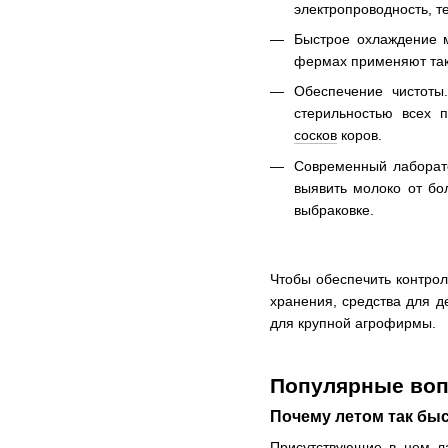
электропроводность, т
Быстрое охлаждение м
фермах применяют так
Обеспечение чистоты
стерильностью всех 
сосков
коров.
Современный лаборато
выявить молоко от бо
выбраковке.
Чтобы обеспечить контрол
хранения, средства для д
для крупной агрофирмы.
Популярные воп
Почему летом так бы
Присутствующие в нем ла