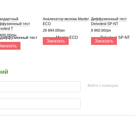
андартный
Анализатор молока Master
Диффузионный тест
ффузионный тест
ECO
Delvotest SP-NT
votest T
26 894.00грн
8 960.00грн
 400.00грн
Заказать
Заказать
Заказать
рий
Войти с помощью