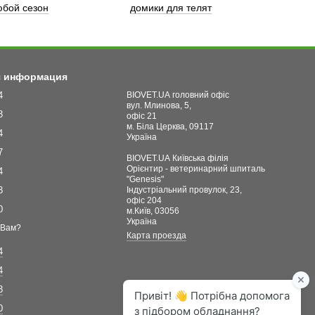
бой сезон
домики для телят
я информация
4
BIOVET.UA головний офіс
вул. Млинова, 5,
3
офіс 21
м. Біла Церква, 09117
4
Україна
7
BIOVET.UA Київська філія
Орієнтир - ветеринарний шпиталь
4
"Genesis"
3
Індустріальний провулок, 23,
офіс 204
0
м.Київ, 03056
Україна
 Вам?
Карта проезда
4
4
3
0