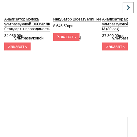
Анализатор молока
Инкубатор Bioeasy Mini T-N
Анализатор молока
ультразвуковой ЭКОМИЛК
ультразвуковой Э
8 646.50грн
Стандарт + проводимость
М (80 сек)
34 086.00грн
37 300.00грн
Заказать
Заказать
Заказать