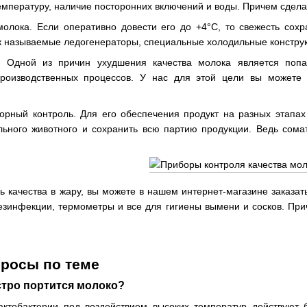
емпературу, наличие посторонних включений и воды. Причем сдела
олока. Если оперативно довести его до +4°C, то свежесть сох
 называемые ледогенераторы, специальные холодильные конструк
. Одной из причин ухудшения качества молока является попа
производственных процессов. У нас для этой цели вы можете
рный контроль. Для его обеспечения продукт на разных этапах 
льного животного и сохранить всю партию продукции. Ведь сомат
ь качества в жару, вы можете в нашем интернет-магазине заказат
езинфекции, термометры и все для гигиены вымени и сосков. Прич
росы по теме
стро портится молоко?
ктобактерии под воздействием высоких температур действуют б