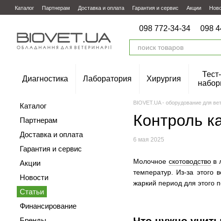
Перейти к основному контенту
Каталог
Партнерам
Доставка и оплата
Гарантия и сервис
Акции
Нов
098 772-34-34
098 4
Тест-
Диагностика
Лаборатория
Хирургия
набор
BIOVET.UA - оборудование для ве
Каталог
Контроль к
Партнерам
Доставка и оплата
6 мая 2025
Гарантия и сервис
Молочное
скотоводство
в 
Акции
температур. Из-за этого
Новости
жаркий период для этого 
Статьи
Финансирование
Что нужно учиты
Бренды