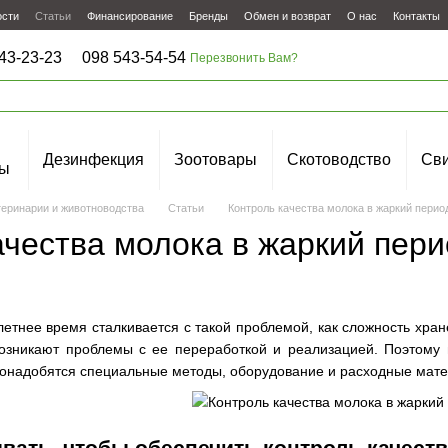
ости
Статьи
Финансирование
Бренды
Обмен и возврат
О нас
Контакты
43-23-23
098 543-54-54
Перезвонить Вам?
Дезинфекция
Зоотовары
Скотоводство
Сви
ы
теринарии и животноводства
Статьи
Контроль качества молока в жаркий перио
ачества молока в жаркий пер
летнее время сталкивается с такой проблемой, как сложность хра
 возникают проблемы с ее переработкой и реализацией. Поэтому
понадобятся специальные методы, оборудование и расходные мат
вать, чтобы обеспечить контроль качеств