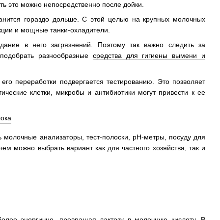
ть это можно непосредственно после дойки.
ранится гораздо дольше. С этой целью на крупных молочных
ции и мощные танки-охладители.
дание в него загрязнений. Поэтому так важно следить за
 подобрать разнообразные
средства для гигиены вымени и
его переработки подвергается тестированию. Это позволяет
ические клетки, микробы и антибиотики могут привести к ее
ь молочные анализаторы, тест-полоски, pH-метры, посуду для
ем можно выбрать вариант как для частного хозяйства, так и
олее энергично, превращая лактозу в молочную кислоту. В