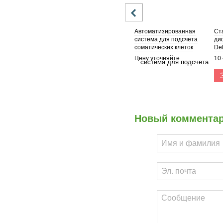
Автоматизированная
Ст
система для подсчета
ди
соматических клеток
Del
Ekoscope
Цену уточняйте
10
Новый коммента