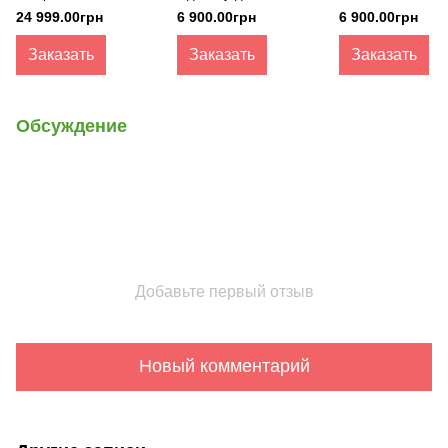
Ecowatt LED LiFePO4
Kraft
24 999.00грн
6 900.00грн
6 900.00грн
12,8 В 100Ah
Заказать
Заказать
Заказать
Обсуждение
Добавьте первый отзыв
Новый комментарий