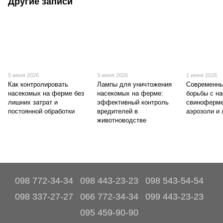
Другие записи
5 июня 2026
3 июня 2026
1 июня 2026
Как контролировать
Лампы для уничтожения
Современны
насекомых на ферме без
насекомых на ферме:
борьбы с н
лишних затрат и
эффективный контроль
свиноферме
постоянной обработки
вредителей в
аэрозоли и
животноводстве
098 772-34-34
098 443-23-23
098 543-54-54
098 337-27-27
066 772-34-34
099 443-23-23
095 459-90-90