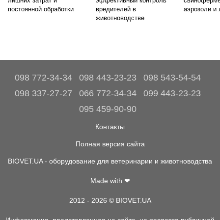
лишних затрат и
эффективный контроль
свиноферме
постоянной обработки
вредителей в
аэрозоли и
животноводстве
098 772-34-34
098 443-23-23
098 543-54-54
098 337-27-27
066 772-34-34
099 443-23-23
095 459-90-90
Контакты
Полная версия сайта
BIOVET.UA - оборудование для ветеринарии и животноводства
Made with ❤
2012 - 2026 © BIOVET.UA