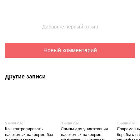
Добавьте первый отзыв
Новый комментарий
Другие записи
5 июня 2026
3 июня 2026
1 июня 2026
Как контролировать
Лампы для уничтожения
Современны
насекомых на ферме без
насекомых на ферме:
борьбы с н