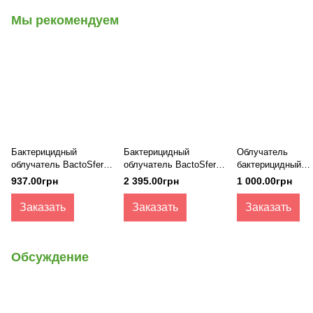
Мы рекомендуем
Бактерицидный
Бактерицидный
Облучатель
облучатель BactoSfera
облучатель BactoSfera
бактерицидный
OBB 15P
360° U60 +100% RC-
(кварцевый) наст
937.00грн
2 395.00грн
1 000.00грн
TIMER
ОБН-75М
Заказать
Заказать
Заказать
Обсуждение