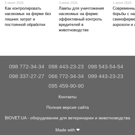
5 июня 2026
3 июня 2026
1 июня 2026
Как контролировать
Лампы для уничтожения
Современны
насекомых на ферме без
насекомых на ферме:
борьбы с н
лишних затрат и
эффективный контроль
свиноферме
постоянной обработки
вредителей в
аэрозоли и
животноводстве
098 772-34-34
098 443-23-23
098 543-54-54
098 337-27-27
066 772-34-34
099 443-23-23
095 459-90-90
Контакты
Полная версия сайта
BIOVET.UA - оборудование для ветеринарии и животноводства
Made with ❤