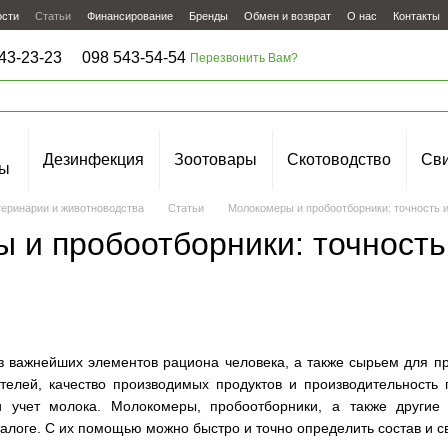
ости
Статьи
Финансирование
Бренды
Обмен и возврат
О нас
Контакты
43-23-23
098 543-54-54
Перезвонить Вам?
Дезинфекция
Зоотовары
Скотоводство
Сви
ы
теринарии и животноводства
Статьи
Молокомеры и пробоотборники: точность и
 и пробоотборники: точность
 важнейших элементов рациона человека, а также сырьем для про
ителей, качество производимых продуктов и производительност
и учет молока. Молокомеры, пробоотборники, а также другие
алоге. С их помощью можно быстро и точно определить состав и св