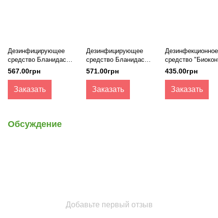
Дезинфицирующее
Дезинфицирующее
Дезинфекционное
средство Бланидас
средство Бланидас
средство "Биокон
Актив
комби 3000
плюс", 1 л
567.00грн
571.00грн
435.00грн
Заказать
Заказать
Заказать
Обсуждение
Добавьте первый отзыв