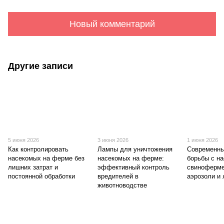
Новый комментарий
Другие записи
5 июня 2026
3 июня 2026
1 июня 2026
Как контролировать
Лампы для уничтожения
Современны
насекомых на ферме без
насекомых на ферме:
борьбы с н
лишних затрат и
эффективный контроль
свиноферме
постоянной обработки
вредителей в
аэрозоли и
животноводстве