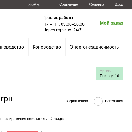
Сравнение
Укр
Рус
Желания
Вход
График работы:
Мой заказ
Пн.– Пт.: 09:00–18:00
Через корзину: 24/7
новодство
Коневодство
Энергонезависимость
Артикул
Fumagri 16
0грн
К сравнению
В желания
я отображения накопительной скидки