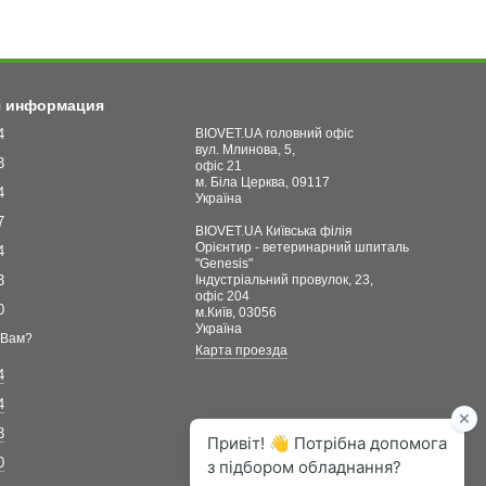
я информация
4
BIOVET.UA головний офіс
вул. Млинова, 5,
3
офіс 21
м. Біла Церква, 09117
4
Україна
7
BIOVET.UA Київська філія
Орієнтир - ветеринарний шпиталь
4
"Genesis"
3
Індустріальний провулок, 23,
офіс 204
0
м.Київ, 03056
Україна
 Вам?
Карта проезда
4
4
3
0