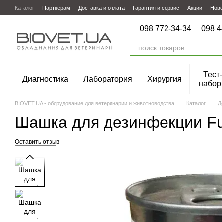
Перейти к основному контенту
Каталог
Партнерам
Доставка и оплата
Гарантия и сервис
Акции
Нов
098 772-34-34
098 4
Тест-
Диагностика
Лаборатория
Хирургия
набор
BIOVET.UA - оборудование для ветеринарии и животноводства
Каталог
Д
Шашка для дезинфекции F
Оставить отзыв