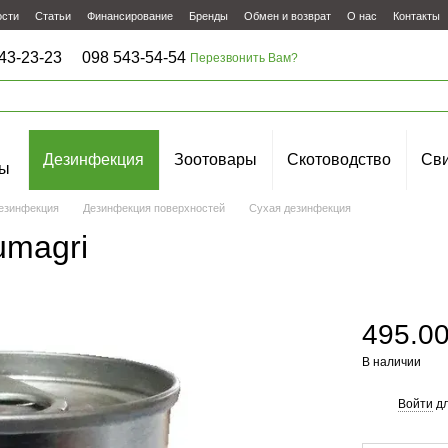
ости
Статьи
Финансирование
Бренды
Обмен и возврат
О нас
Контакты
43-23-23
098 543-54-54
Перезвонить Вам?
Дезинфекция
Зоотовары
Скотоводство
Сви
ы
езинфекция
Дезинфекция поверхностей
Сухая дезинфекция
umagri
495.0
В наличии
Войти
дл
%