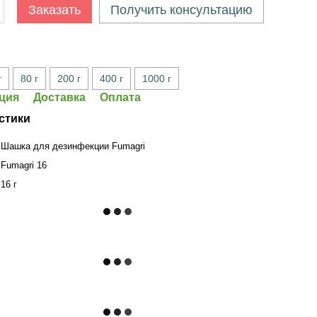
Заказать
Получить консультацию
г
80 г
200 г
400 г
1000 г
ция
Доставка
Оплата
стики
Шашка для дезинфекции Fumagri
Fumagri 16
16 г