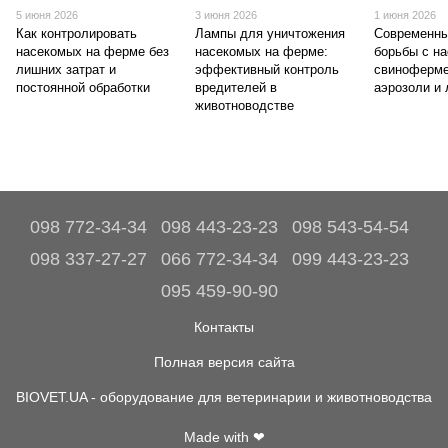
5 июня 2026
3 июня 2026
1 июня 2026
Как контролировать
Лампы для уничтожения
Современны
насекомых на ферме без
насекомых на ферме:
борьбы с н
лишних затрат и
эффективный контроль
свиноферме
постоянной обработки
вредителей в
аэрозоли и
животноводстве
098 772-34-34
098 443-23-23
098 543-54-54
098 337-27-27
066 772-34-34
099 443-23-23
095 459-90-90
Контакты
Полная версия сайта
BIOVET.UA - оборудование для ветеринарии и животноводства
Made with ❤