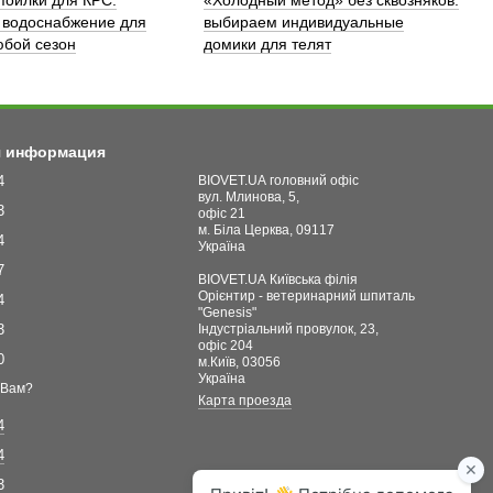
 водоснабжение для
выбираем индивидуальные
бой сезон
домики для телят
я информация
4
BIOVET.UA головний офіс
вул. Млинова, 5,
3
офіс 21
м. Біла Церква, 09117
4
Україна
7
BIOVET.UA Київська філія
Орієнтир - ветеринарний шпиталь
4
"Genesis"
3
Індустріальний провулок, 23,
офіс 204
0
м.Київ, 03056
Україна
 Вам?
Карта проезда
4
4
3