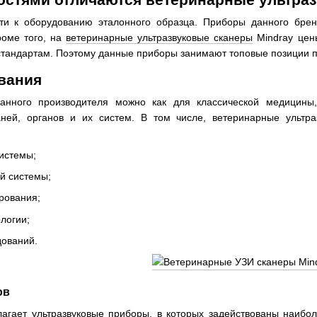
сти к оборудованию эталонного образца. Приборы данного бре
роме того, на
ветеринарные ультразвуковые сканеры
Mindray цены
андартам. Поэтому данные приборы занимают топовые позиции по
вания
данного производителя можно как для классической медицины
ней, органов и их систем. В том числе, ветеринарные ультра
истемы;
й системы;
рования;
логии;
ований.
ов
лагает ультразвуковые приборы, в которых задействованы наибо