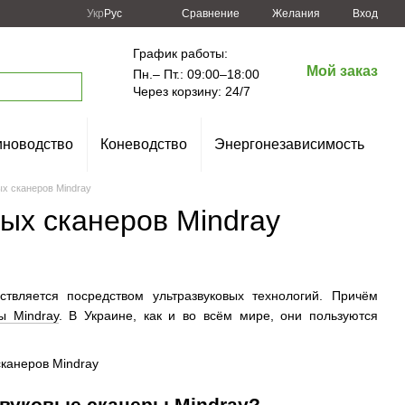
Сравнение
Укр
Рус
Желания
Вход
График работы:
Мой заказ
Пн.– Пт.: 09:00–18:00
Через корзину: 24/7
новодство
Коневодство
Энергонезависимость
х сканеров Mindray
ых сканеров Mindray
твляется посредством ультразвуковых технологий. Причём
ы Mindray
. В Украине, как и во всём мире, они пользуются
вуковые сканеры Mindray?