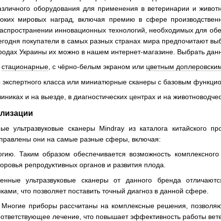
азличного оборудования для применения в ветеринарии и живот
оких мировых наград, включая премию в сфере производственн
распространении инновационных технологий, необходимых для обе
годня покупатели в самых разных странах мира предпочитают выб
городах Украины их можно в нашем интернет-магазине. Выбрать да
и
стационарные
, с чёрно-белым экраном или
цветным доплеровски
 экспертного класса или миниатюрные сканеры с базовым функци
линиках и на выезде, в диагностических центрах и на животноводче
ализации
е ультразвуковые сканеры Mindray из каталога китайского п
аправлены они на самые разные сферы, включая:
огию. Таким образом обеспечивается возможность комплексного
доровья репродуктивных органов и развития плода.
енные ультразвуковые сканеры от данного бренда отличают
ами, что позволяет поставить точный диагноз в данной сфере.
Многие приборы рассчитаны на комплексные решения, позволяющ
соответствующее лечение, что повышает эффективность работы ве