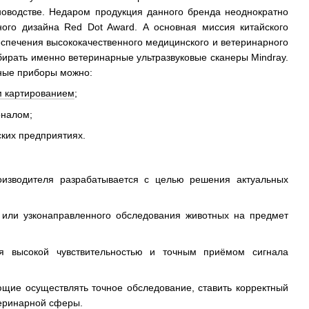
новодстве. Недаром продукция данного бренда неоднократно
ого дизайна Red Dot Award. А основная миссия китайского
спечения высококачественного медицинского и ветеринарного
ирать именно ветеринарные ультразвуковые сканеры Mindray.
нные приборы можно:
м картированием
;
оналом;
ских предприятиях.
роизводителя разрабатывается с целью решения актуальных
 или узконаправленного обследования животных на предмет
ся высокой чувствительностью и точным приёмом сигнала
ие осуществлять точное обследование, ставить корректный
теринарной сферы.