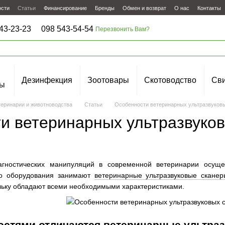
ости
Статьи
Финансирование
Бренды
Обмен и возврат
О нас
Контакты
43-23-23
098 543-54-54
Перезвонить Вам?
Дезинфекция
Зоотовары
Скотоводство
Сви
ы
теринарии и животноводства
Статьи
Особенности ветеринарных ультразвуковы
и ветеринарных ультразвуков
агностических манипуляций в современной ветеринарии осущес
ого оборудования занимают
ветеринарные ультразвуковые сканер
льку обладают всеми необходимыми характеристиками.
остями отличаются ветеринарные ультраз