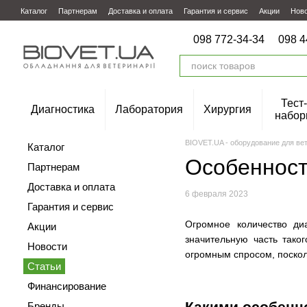
Перейти к основному контенту
Каталог
Партнерам
Доставка и оплата
Гарантия и сервис
Акции
Нов
098 772-34-34
098 4
Тест-
Диагностика
Лаборатория
Хирургия
набор
BIOVET.UA - оборудование для ве
Каталог
Особенност
Партнерам
Доставка и оплата
6 февраля 2023
Гарантия и сервис
Огромное количество ди
Акции
значительную часть так
Новости
огромным спросом, поско
Статьи
Финансирование
Какими особенн
Бренды