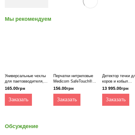
Мы рекомендуем
Универсальные чехлы
Перчатки нитриловые
Детектор течки д
для паетовводителя,
Medicom SafeTouch®
коров и кобыл
50 шт, Minitube
Advanced Extend Pink
Draminski
165.00грн
156.00грн
13 995.00грн
без пудры
Заказать
Заказать
Заказать
Обсуждение