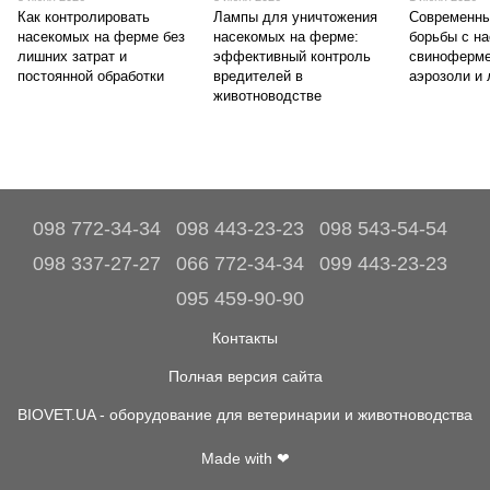
Как контролировать
Лампы для уничтожения
Современны
насекомых на ферме без
насекомых на ферме:
борьбы с н
лишних затрат и
эффективный контроль
свиноферме
постоянной обработки
вредителей в
аэрозоли и
животноводстве
098 772-34-34
098 443-23-23
098 543-54-54
098 337-27-27
066 772-34-34
099 443-23-23
095 459-90-90
Контакты
Полная версия сайта
BIOVET.UA - оборудование для ветеринарии и животноводства
Made with ❤