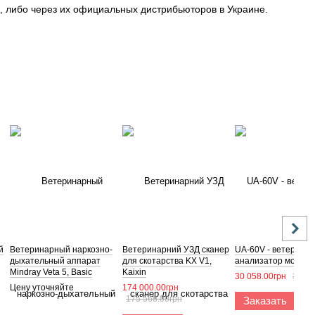
, либо через их официальных дистрибьюторов в Украине.
й
Ветеринарный наркозно-
Ветеринарний УЗД сканер
UA-60V - ветерина
дыхательный аппарат
для скотарства KX V1,
анализатор мочи, M
Mindray Veta 5, Basic
Kaixin
30 058.00грн
36 16
Цену уточняйте
174 000.00грн
175 560.00грн
Заказать