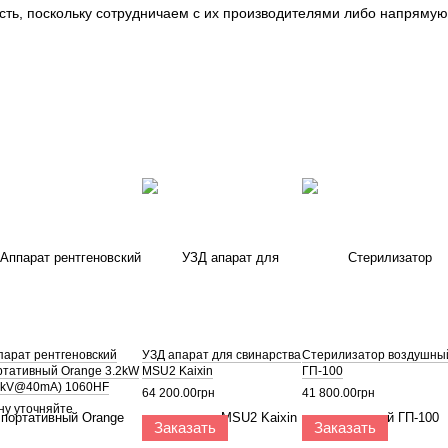
сть, поскольку сотрудничаем с их производителями либо напрямую
парат рентгеновский
УЗД апарат для свинарства
Стерилизатор воздушны
ртативный Orange 3.2kW
MSU2 Kaixin
ГП-100
0kV@40mA) 1060HF
64 200.00грн
41 800.00грн
ну уточняйте
Заказать
Заказать