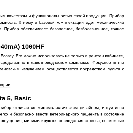
ным качеством и функциональностью своей продукции. Прибор
номность. К нему в базовой комплектации идет механический
в. Прибор обеспечивает безопасное, безболезненное, точное
@40mA) 1060HF
Ecoray. Его можно использовать не только в рентген кабинете,
осредственно в животноводческом комплексе. Фокусное пятно
геновским излучением осуществляется посредством пульта с
a 5, Basic
рибор отличается минималистическим дизайном, интуитивно
гко и безопасно ввести ветеринарного пациента в состояние
е ощущения, минимизируются последствия стресса, возможные