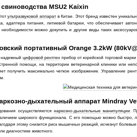
 свиноводства MSU2 Kaixin
этот
ультразвуковой аппарат
в Китае. Этот бренд известен уникаль
ка, адаптера питания, литиевой батареи, что обеспечивает авто
 необходимости можно докупить и другие виды таких аксессуаро
новский портативный Orange 3.2kW (80kV
, надежный
цифровой рентген
прибор от корейской торговой марки 
кстренной помощи, на территории ветеринарной клиники или неп
ет получить максимально четкое изображение. Управление рент
м.
ркозно-дыхательный аппарат Mindray Vet
удования осуществляются
наркозно-дыхательные манипуляции
. П
аличием широкого функционала. С его помощью можно быстро, ле
агодаря этому снизится риск мышечных реакций, исчезнут болевы
ли диагностике животного.