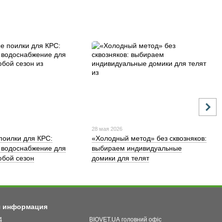
28 мая 2026
поилки для КРС:
«Холодный метод» без сквозняков:
 водоснабжение для
выбираем индивидуальные
бой сезон
домики для телят
я информация
4
BIOVET.UA головний офіс