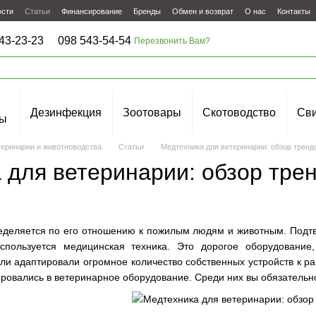
ости
Статьи
Финансирование
Бренды
Обмен и возврат
О нас
Контакты
43-23-23
098 543-54-54
Перезвонить Вам?
Дезинфекция
Зоотовары
Скотоводство
Сви
ы
теринарии и животноводства
Статьи
Медтехника для ветеринарии: обзор тренд
 для ветеринарии: обзор тре
еделяется по его отношению к пожилым людям и животным. Подт
используется медицинская техника. Это дорогое оборудовани
и адаптировали огромное количество собственных устройств к ра
овались в ветеринарное оборудование. Среди них вы обязательно