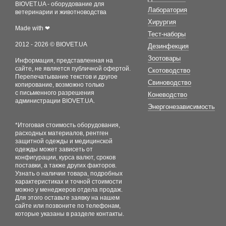
BIOVET.UA - оборудование для
Лаборатория
ветеринарии и животноводства
Хирургия
Made with ❤
Тест-наборы
2012 - 2026 © BIOVET.UA
Дезинфекция
Зоотовары
Информация, представленная на
сайте, не является публичной офертой.
Скотоводство
Перепечатывание текстов и другое
Свиноводство
копирование, возможно только
с письменного разрешения
Коневодство
администрации BIOVET.UA.
Энергонезависимость
*Итоговая стоимость оборудования,
расходных материалов, рентген
защитной одежды и медицинской
одежды может зависеть от
конфигурации, курса валют, сроков
поставки, а также других факторов.
Узнать о наличии товара, подробных
характеристиках и точной стоимости
можно у менеджеров отдела продаж.
Для этого оставьте заявку на нашем
сайте или позвоните по телефонам,
которые указаны в разделе контакты.