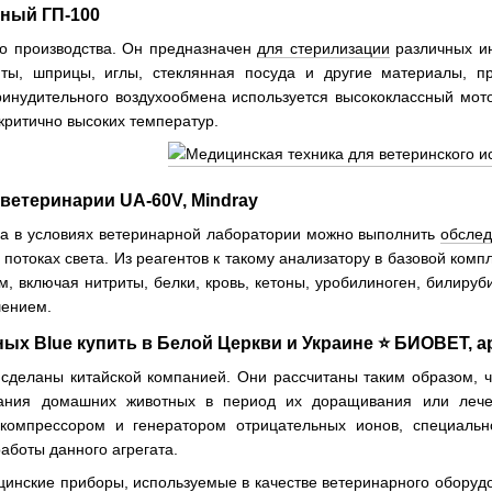
ный ГП-100
го производства. Он предназначен
для стерилизации
различных ин
нты, шприцы, иглы, стеклянная посуда и другие материалы, п
ринудительного воздухообмена используется высококлассный мот
критично высоких температур.
ветеринарии UA-60V, Mindray
а в условиях ветеринарной лаборатории можно выполнить
обслед
потоках света. Из реагентов к такому анализатору в базовой комп
, включая нитриты, белки, кровь, кетоны, уробилиноген, билируб
шением.
ых Blue купить в Белой Церкви и Украине ⭐ БИОВЕТ, а
сделаны китайской компанией. Они рассчитаны таким образом, 
жания домашних животных в период их доращивания или лече
компрессором и генератором отрицательных ионов, специал
аботы данного агрегата.
инские приборы, используемые в качестве ветеринарного оборудо