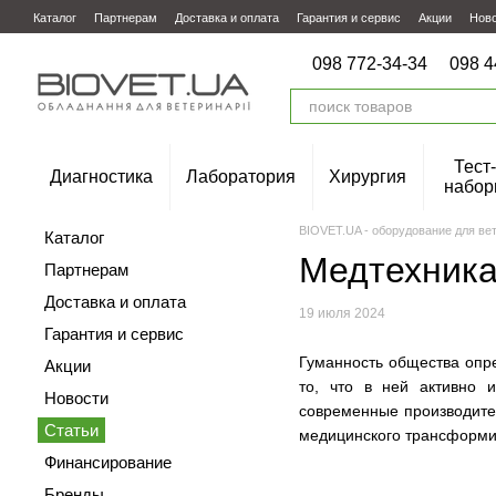
Перейти к основному контенту
Каталог
Партнерам
Доставка и оплата
Гарантия и сервис
Акции
Нов
098 772-34-34
098 4
Тест-
Диагностика
Лаборатория
Хирургия
набор
BIOVET.UA - оборудование для ве
Каталог
Медтехника
Партнерам
Доставка и оплата
19 июля 2024
Гарантия и сервис
Гуманность общества опр
Акции
то, что в ней активно 
Новости
современные производител
Статьи
медицинского трансформир
Финансирование
Бренды