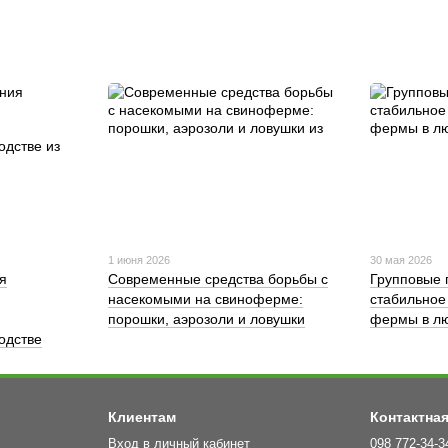
1 июня 2026
30 мая 2026
я
Современные средства борьбы с
Групповые 
насекомыми на свиноферме:
стабильное
порошки, аэрозоли и ловушки
фермы в лю
одстве
Клиентам
Контактна
Вход в личный кабинет
098 772-34-3