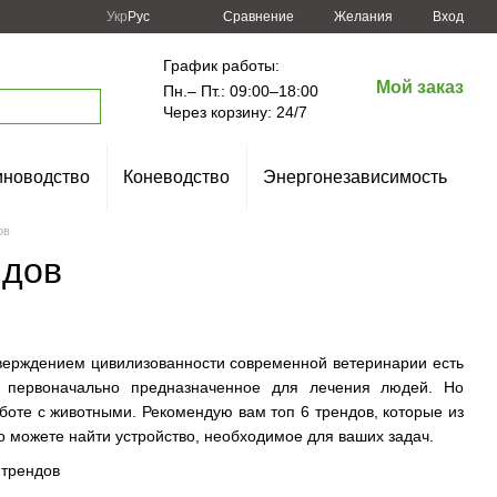
Сравнение
Укр
Рус
Желания
Вход
График работы:
Мой заказ
Пн.– Пт.: 09:00–18:00
Через корзину: 24/7
новодство
Коневодство
Энергонезависимость
ов
ндов
верждением цивилизованности современной ветеринарии есть
е, первоначально предназначенное для лечения людей. Но
боте с животными. Рекомендую вам топ 6 трендов, которые из
 можете найти устройство, необходимое для ваших задач.