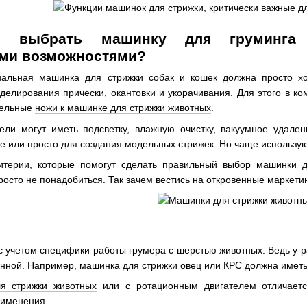
о выбрать машинку для груминга
ми возможностями?
нальная машинка для стрижки собак и кошек должна просто хо
елирования прически, окантовки и укорачивания. Для этого в ко
тельные
ножи к машинке для стрижки животных
.
и могут иметь подсветку, влажную очистку, вакуумное удален
вке или просто для создания модельных стрижек. Но чаще использу
терии, которые помогут сделать правильный выбор машинки д
росто не понадобиться. Так зачем вестись на откровенные маркети
 учетом специфики работы грумера с шерстью животных. Ведь у ра
енной. Например, машинка для стрижки овец или КРС должна иметь
я стрижки животных
или с ротационным двигателем отличаетс
рименения.