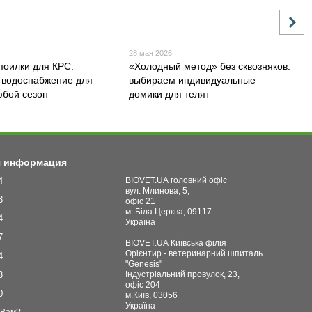
28 мая 2026
поилки для КРС:
«Холодный метод» без сквозняков:
 водоснабжение для
выбираем индивидуальные
бой сезон
домики для телят
я информация
4
BIOVET.UA головний офіс
вул. Млинова, 5,
3
офіс 21
м. Біла Церква, 09117
4
Україна
7
BIOVET.UA Київська філія
Орієнтир - ветеринарний шпиталь
4
"Genesis"
3
Індустріальний провулок, 23,
офіс 204
0
м.Київ, 03056
Україна