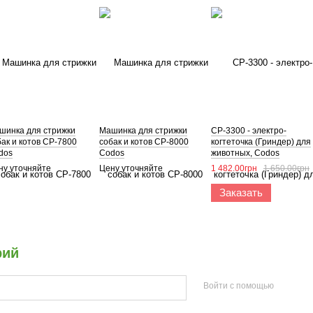
шинка для стрижки
Машинка для стрижки
CP-3300 - электро-
бак и котов CP-7800
собак и котов CP-8000
когтеточка (Гриндер) для
dos
Codos
животных, Codos
ну уточняйте
Цену уточняйте
1 482.00грн
1 650.00грн
Заказать
рий
Войти с помощью