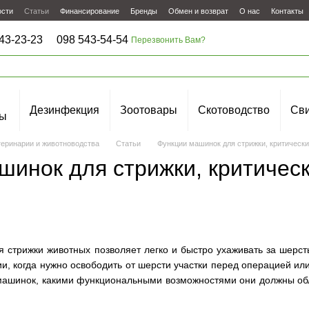
ости
Статьи
Финансирование
Бренды
Обмен и возврат
О нас
Контакты
43-23-23
098 543-54-54
Перезвонить Вам?
Дезинфекция
Зоотовары
Скотоводство
Сви
ы
теринарии и животноводства
Статьи
Функции машинок для стрижки, критически
шинок для стрижки, критичес
я стрижки животных позволяет легко и быстро ухаживать за шер
и, когда нужно освободить от шерсти участки перед операцией и
 машинок, какими функциональными возможностями они должны о