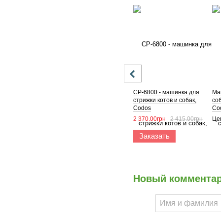
CP-6800 - машинка для
Ма
стрижки котов и собак,
со
Codos
Co
2 370.00грн
2 415.00грн
Це
Заказать
Новый коммента