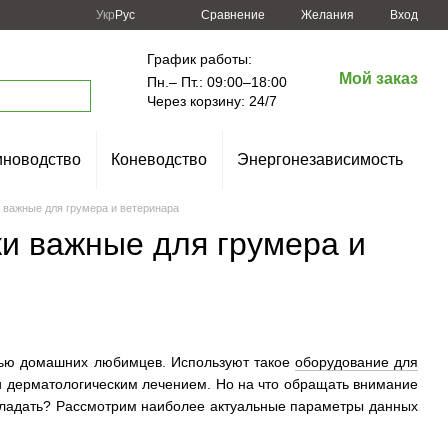
Сравнение
Укр
Рус
Желания
Вход
График работы:
Мой заказ
Пн.– Пт.: 09:00–18:00
Через корзину: 24/7
новодство
Коневодство
Энергонезависимость
 важные для грумера и ветеринара
ки важные для грумера и
стью домашних любимцев. Используют такое
оборудование для
ли дерматологическим лечением. Но на что обращать внимание
бладать? Рассмотрим наиболее актуальные параметры данных