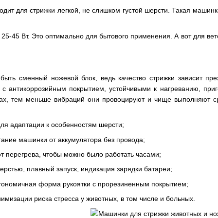
дит для стрижки легкой, не слишком густой шерсти. Такая машинка
25-45 Вт. Это оптимально для бытового применения. А вот для ве
быть сменный ножевой блок, ведь качество стрижки зависит пре
, с антикоррозийным покрытием, устойчивыми к нагреванию, при
ах, тем меньше вибраций они провоцируют и чище выполняют сре
для адаптации к особенностям шерсти;
ание машинки от аккумулятора без провода;
т перегрева, чтобы можно было работать часами;
ерстью, плавный запуск, индикация зарядки батареи;
ргономичная форма рукоятки с прорезиненным покрытием;
мизации риска стресса у животных, в том числе и больных.