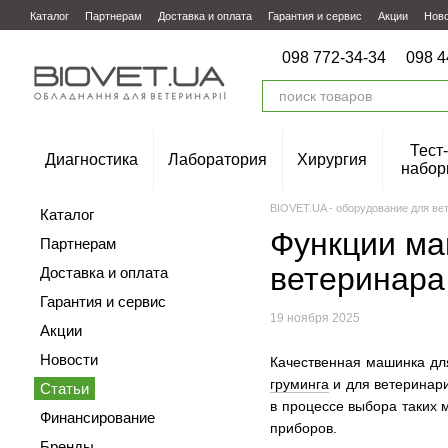
Перейти к основному контенту
Каталог
Партнерам
Доставка и оплата
Гарантия и сервис
Акции
Нов
098 772-34-34
098 4
Тест-
Диагностика
Лаборатория
Хирургия
набор
BIOVET.UA - оборудование для ве
Каталог
Функции ма
Партнерам
ветеринара
Доставка и оплата
Гарантия и сервис
19 ноября 2025
Акции
Новости
Качественная машинка дл
груминга
и для ветеринари
Статьи
в процессе выбора таких
Финансирование
приборов.
Бренды