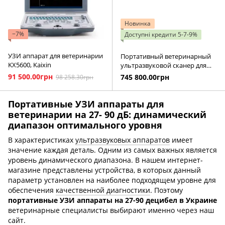
Новинка
−7%
Доступні кредити 5-7-9%
УЗИ аппарат для ветеринарии
Портативный ветеринарный
KX5600, Kaixin
ультразвуковой сканер для
лошадей Vetus EQ, Mindray
91 500.00грн
745 800.00грн
98 258.30грн
Портативные УЗИ аппараты для
ветеринарии на 27- 90 дБ: динамический
диапазон оптимального уровня
В характеристиках
ультразвуковых аппаратов
имеет
значение каждая деталь. Одним из самых важных является
уровень динамического диапазона. В нашем интернет-
магазине представлены устройства, в которых данный
параметр установлен на наиболее подходящем уровне для
обеспечения
качественной диагностики
. Поэтому
портативные УЗИ аппараты на 27-90 децибел в Украине
ветеринарные специалисты выбирают именно через наш
сайт.