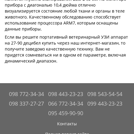
прибора с диагональю 10,4 дюйма отлично
визуализируется состояние любой ткани и органы в теле
животного. Качественному обследованию способствует
использование процессора ARM7, которым оснащены
данные приборы.
Если вы решите портативный ветеринарный УЗИ аппарат
на 27-90 децибел купить через наш интернет-магазин, то
получите заведомо качественную технику. Вам не
придется сомневаться ни в одном её параметре, включая
динамический диапазон.
098 772-34-34
098 443-23-23
098 543-54-54
098 337-27-27
066 772-34-34
099 443-23-23
095 459-90-90
Контакты