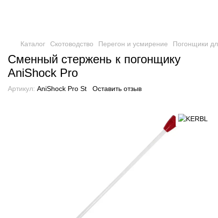
Каталог
Скотоводство
Перегон и усмирение
Погонщики дл
Сменный стержень к погонщику
AniShock Pro
Артикул:
AniShock Pro St
Оставить отзыв