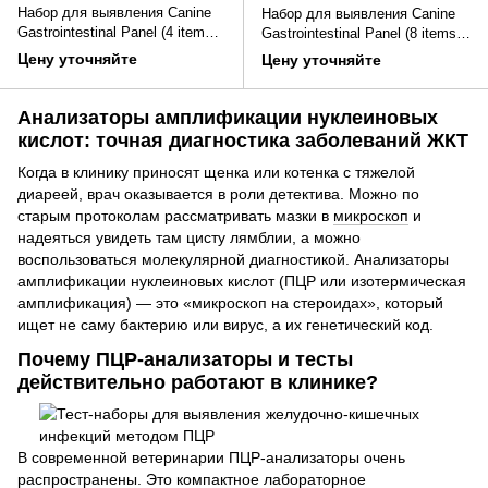
Набор для выявления Canine
Набор для выявления Canine
Gastrointestinal Panel (4 items)
Gastrointestinal Panel (8 items)
методом ПЦР в реальном
методом ПЦР в реальном
Цену уточняйте
Цену уточняйте
времени, уп. 8 шт.
времени, уп. 4 шт.
Анализаторы амплификации нуклеиновых
кислот: точная диагностика заболеваний ЖКТ
Когда в клинику приносят щенка или котенка с тяжелой
диареей, врач оказывается в роли детектива. Можно по
старым протоколам рассматривать мазки в
микроскоп
и
надеяться увидеть там цисту лямблии, а можно
воспользоваться молекулярной диагностикой. Анализаторы
амплификации нуклеиновых кислот (ПЦР или изотермическая
амплификация) — это «микроскоп на стероидах», который
ищет не саму бактерию или вирус, а их генетический код.
Почему ПЦР-анализаторы и тесты
действительно работают в клинике?
В современной ветеринарии ПЦР-анализаторы очень
распространены. Это компактное
лабораторное