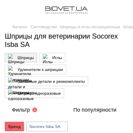
Каталог
Скотоводство
Шприцы и иглы инъекционные
Шпр
Шприцы для ветеринарии Socorex
Isba SA
Шприцы
Иглы
Удлинители к шприцам
Запасные детали и ремкомплекты
Шприцы одноразовые
Фильтр
По популярности
1
Бренд
Socorex Isba SA