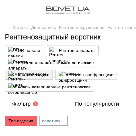
Каталог
Диагностика
Рентген-оборудование
Рентген-защи
Рентгенозащитный воротник
DR-панели
Рентген-аппараты
Рентген-аппараты стоматологические
Рентген-защита
Рентген-оцифровщики
Столы ветеринарные рентгеновские
Фильтр
По популярности
1
Тип изделия
воротник