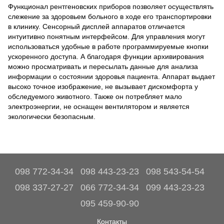
Функционал рентгеновских приборов позволяет осуществлять
слежение за здоровьем больного в ходе его транспортировки
в клинику. Сенсорный дисплей аппаратов отличается
интуитивно понятным интерфейсом. Для управления могут
использоваться удобные в работе программируемые кнопки
ускоренного доступа. А благодаря функции архивирования
можно просматривать и пересылать данные для анализа
информации о состоянии здоровья пациента. Аппарат выдает
высоко точное изображение, не вызывает дискомфорта у
обследуемого животного. Также он потребляет мало
электроэнергии, не оснащен вентилятором и является
экологически безопасным.
098 772-34-34
098 443-23-23
098 543-54-54
098 337-27-27
066 772-34-34
099 443-23-23
095 459-90-90
Контакты