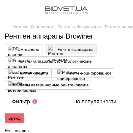
Каталог
Диагностика
Рентген-оборудование
Рентген-аппа
Рентген аппараты Browiner
DR-панели
Рентген-аппараты
Рентген-аппараты стоматологические
Рентген-защита
Рентген-оцифровщики
Столы ветеринарные рентгеновские
Фильтр
По популярности
1
Бренд
Нет товаров