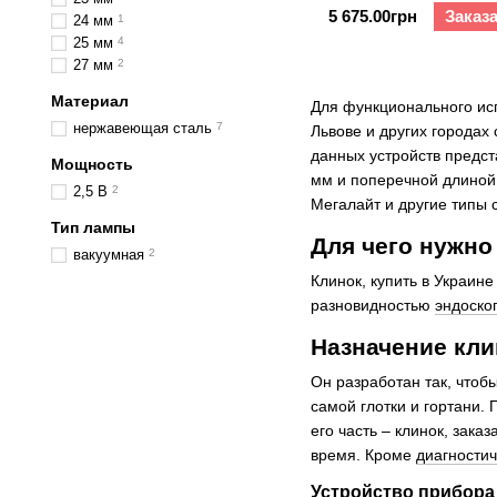
5 675.00грн
Заказ
24 мм
1
25 мм
4
27 мм
2
Материал
Для функционального и
нержавеющая сталь
7
Львове и других городах
данных устройств предста
Мощность
мм и поперечной длиной 
2,5 В
2
Мегалайт и другие типы 
Тип лампы
Для чего нужно
вакуумная
2
Клинок, купить в Украин
разновидностью
эндоско
Назначение кли
Он разработан так, чтоб
самой глотки и гортани.
его часть – клинок, зак
время. Кроме
диагностич
Устройство прибора