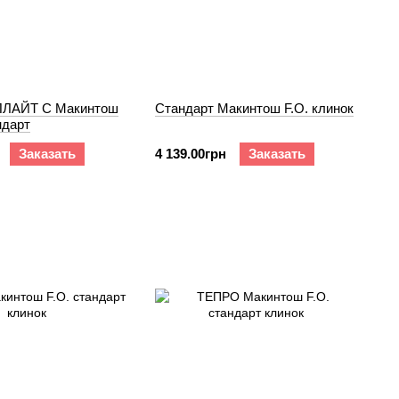
ЛАЙТ C Макинтош
Cтандарт Макинтош F.O. клинок
ндарт
Заказать
4 139.00грн
Заказать