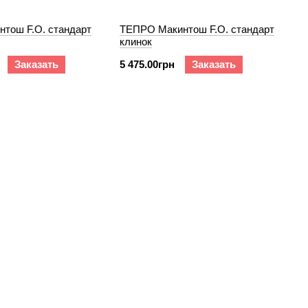
нтош F.O. cтандарт
ТЕПРО Макинтош F.O. cтандарт
клинок
Заказать
5 475.00грн
Заказать