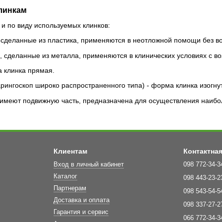
линкам
и по виду используемых клинков:
 сделанные из пластика, применяются в неотложной помощи без в
, сделанные из металла, применяются в клинических условиях с в
а клинка прямая.
рингоскоп широко распространенного типа) - форма клинка изогну
и имеют подвижную часть, предназначена для осуществления наиб
Клиентам
Контактна
Вход в личный кабинет
098 772-34-3
Каталог
098 443-23-2
Партнерам
098 543-54-5
Доставка и оплата
098 337-27-2
Гарантия и сервис
066 772-34-3