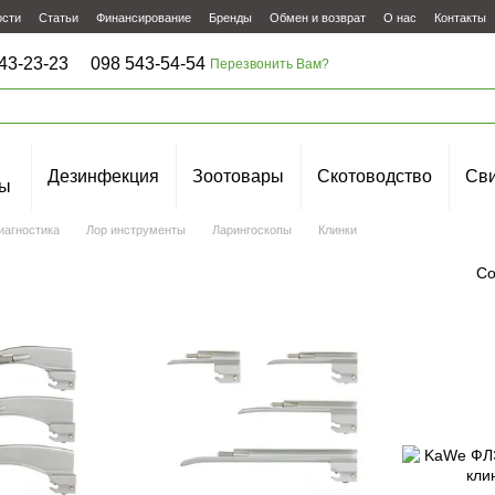
ости
Статьи
Финансирование
Бренды
Обмен и возврат
О нас
Контакты
43-23-23
098 543-54-54
Перезвонить Вам?
Дезинфекция
Зоотовары
Скотоводство
Сви
ы
иагностика
Лор инструменты
Ларингоскопы
Клинки
Со