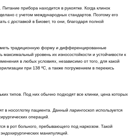
 Питание прибора находится в рукоятке. Когда клинок
делано с учетом международных стандартов. Поэтому его
ь с доставкой в Биовет, то они, благодаря полной
ут иметь традиционную форму и дифференцированные
ь максимальный уровень их износостойкости и устойчивости к
менения в любых условиях, независимо от того, для какой
ерилизации при 138 ºС, а также погружением в перекись
их типов. Под них обычно подходят все клинки, цена которых
ят в носоглотку пациента. Данный ларингоскоп используется
хирургических операций.
тся в рот больного, пребывающего под наркозом. Такой
 эндохирургических манипуляций.