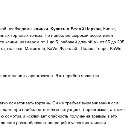
ядкой необходимы
клинки. Купить в Белой Церкви
, Киеве,
анных торговых точках. Но наиболее широкий ассортимент
е клинки размером от 1 до 5, рабочей длиной a - от 65 до 205
арта, включая Макинтош, KaWe Флэплайт, Полио, Тепро, KaWe
я применения ларингоскопа. Этот прибор является
легко осматривать гортань. Он не требует выравнивания оси
о даже при наиболее тяжелых ситуациях. Ларингоскоп, а также
цию осмотра и исключает опасность получения травмы в это
олнения разнообразных операций в условиях клиники.