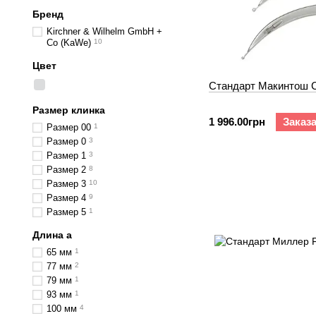
Бренд
Kirchner & Wilhelm GmbH +
Co (KaWe)
10
Цвет
Cтандарт Макинтош C
Размер клинка
1 996.00грн
Заказ
Размер 00
1
Размер 0
3
Размер 1
3
Размер 2
8
Размер 3
10
Размер 4
9
Размер 5
1
Длина а
65 мм
1
77 мм
2
79 мм
1
93 мм
1
100 мм
4