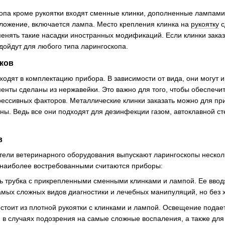
опа кроме рукоятки входят сменные клинки, дополненные лампами.
оложение, включается лампа. Место крепления клинка на
рукоятку
с
нять такие насадки иностранных модификаций. Если клинки заказат
ойдут для любого типа ларингоскопа.
ков
входят в комплектацию прибора. В зависимости от вида, они мог
нты сделаны из нержавейки. Это важно для того, чтобы обеспечит
ессивных факторов. Металлические клинки заказать можно для при
ны. Ведь все они подходят для дезинфекции газом, автоклавной ст
в
ли ветеринарного оборудования выпускают ларингоскопы нескольк
о наиболее востребованными считаются приборы:
ть трубка с прикрепленными сменными клинками и лампой. Ее ввод
амых сложных видов диагностики и лечебных манипуляций, но без 
стоит из плотной рукоятки с клинками и лампой. Освещение подае
 в случаях подозрения на самые сложные воспаления, а также для