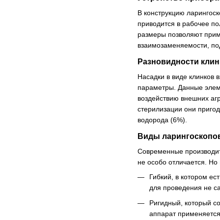
В конструкцию ларингоск
приводится в рабочее п
размеры позволяют приме
взаимозаменяемости, под
Разновидности клин
Насадки в виде клинков 
параметры. Данные элеме
воздействию внешних агр
стерилизации они пригод
водорода (6%).
Виды ларингоскопо
Современные производите
не особо отличается. Н
Гибкий, в котором ес
для проведения не с
Ригидный, который со
аппарат применяется