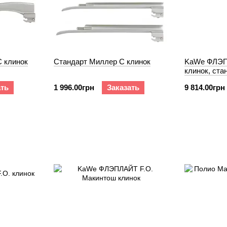
 клинок
Cтандарт Миллер C клинок
KaWe ФЛЭП
клинок, ста
ать
1 996.00грн
Заказать
9 814.00грн