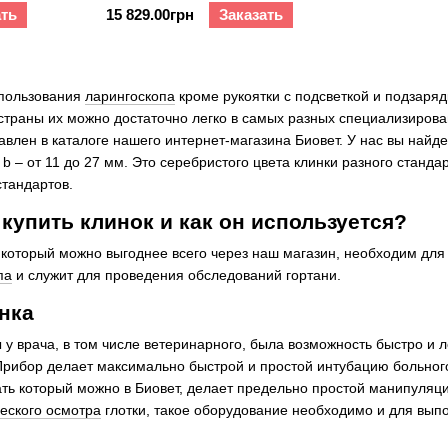
ать
15 829.00грн
Заказать
спользования
ларингоскопа
кроме рукоятки с подсветкой и подзар
 страны их можно достаточно легко в самых разных специализиров
влен в каталоге нашего интернет-магазина Биовет. У нас вы найдет
b – от 11 до 27 мм. Это серебристого цвета клинки разного станд
стандартов.
 купить клинок и как он используется?
е который можно выгоднее всего через наш магазин, необходим дл
па
и служит для проведения обследований гортани.
нка
ы у врача, в том числе ветеринарного, была возможность быстро и 
 Прибор делает максимально быстрой и простой интубацию больног
азать который можно в Биовет, делает предельно простой манипуля
еского осмотра
глотки, такое оборудование необходимо и для вып