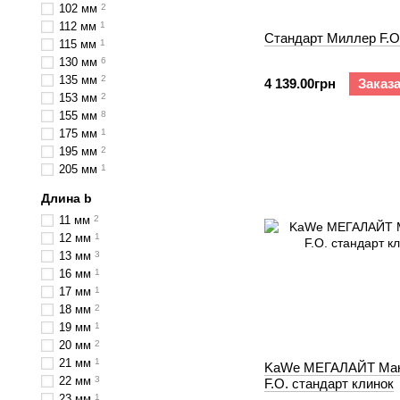
102 мм
2
112 мм
1
Cтандарт Миллер F.O
115 мм
1
130 мм
6
135 мм
2
4 139.00грн
Заказ
153 мм
2
155 мм
8
175 мм
1
195 мм
2
205 мм
1
Длина b
11 мм
2
12 мм
1
13 мм
3
16 мм
1
17 мм
1
18 мм
2
19 мм
1
20 мм
2
21 мм
1
KaWe МЕГАЛАЙТ Ма
22 мм
3
F.O. cтандарт клинок
23 мм
1