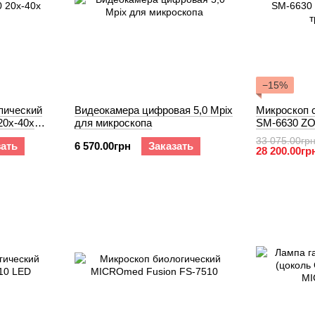
−15%
пический
Видеокамера цифровая 5,0 Mpix
Микроскоп 
0x-40x
для микроскопа
SM-6630 Z
тринокуляр
33 075.00гр
зать
6 570.00грн
Заказать
28 200.00гр