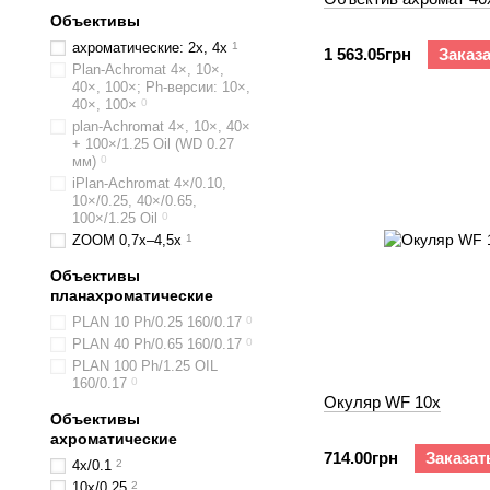
Объективы
ахроматические: 2х, 4х
1
1 563.05грн
Заказ
Plan-Achromat 4×, 10×,
40×, 100×; Ph-версии: 10×,
40×, 100×
0
plan-Achromat 4×, 10×, 40×
+ 100×/1.25 Oil (WD 0.27
мм)
0
iPlan-Achromat 4×/0.10,
10×/0.25, 40×/0.65,
100×/1.25 Oil
0
ZOOM 0,7x–4,5x
1
Объективы
планахроматические
PLAN 10 Ph/0.25 160/0.17
0
PLAN 40 Ph/0.65 160/0.17
0
PLAN 100 Ph/1.25 OIL
160/0.17
0
Окуляр WF 10х
Объективы
ахроматические
714.00грн
Заказат
4х/0.1
2
10х/0.25
2