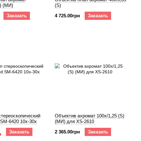
) (МИ)
(S)
Заказать
4 725.00грн
Заказать
стереоскопический
Объектив ахромат 100х/1,25 (S)
M-6420 10x-30x
(МИ) для XS-2610
н
Заказать
2 365.00грн
Заказать
н