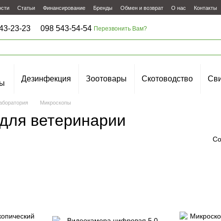
ости
Статьи
Финансирование
Бренды
Обмен и возврат
О нас
Контакты
43-23-23
098 543-54-54
Перезвонить Вам?
Дезинфекция
Зоотовары
Скотоводство
Сви
ы
аборатория
Микроскопы
для ветеринарии
Со