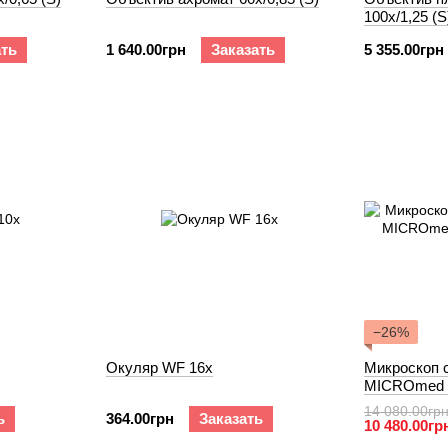
100х/1,25 (S
ать
1 640.00грн
Заказать
5 355.00грн
−26%
Окуляр WF 16х
Микроскоп 
MICROmed S
14 080.00гр
ь
364.00грн
Заказать
10 480.00гр