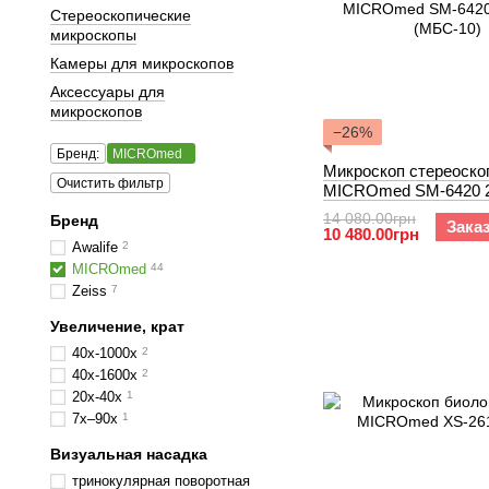
Стереоскопические
микроскопы
Камеры для микроскопов
Аксессуары для
микроскопов
−26%
Бренд:
MICROmed
Микроскоп стереоско
Очистить фильтр
MICROmed SM-6420 2
(МБС-10)
14 080.00грн
Бренд
Зака
10 480.00грн
Awalife
2
MICROmed
44
Zeiss
7
Увеличение, крат
40x-1000х
2
40х-1600х
2
20x-40x
1
7x–90x
1
Визуальная насадка
тринокулярная поворотная