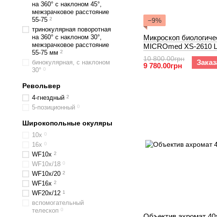
на 360° с наклоном 45°,
межзрачковое расстояние
55-75
2
−9%
тринокулярная поворотная
на 360° с наклоном 30°,
Микроскоп биологиче
межзрачковое расстояние
MICROmed XS-2610 
55-75 мм
2
10 800.00грн
Заказ
бинокулярная, с наклоном
9 780.00грн
30°
0
Револьвер
4-гнездный
2
5-позиционный
0
Широкопольные окуляры
10х
0
16х
0
WF10х
2
WF10х/18
0
WF10х/20
2
WF16х
2
WF20x/12
1
вспомогательный
телескоп
0
Объектив ахромат 40х