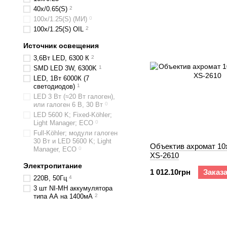
40х/0.65(S)
2
100х/1.25(S) (МИ)
0
100х/1.25(S) OIL
2
Источник освещения
3,6Вт LED, 6300 К
2
SMD LED 3W, 6300K
1
LED, 1Вт 6000К (7
светодиодов)
1
LED 3 Вт (≈20 Вт галоген),
или галоген 6 В, 30 Вт
0
LED 5600 K; Fixed-Köhler;
Light Manager; ECO
0
Full-Köhler; модули галоген
30 Вт и LED 5600 K; Light
Объектив ахромат 10х
Manager, ECO
0
XS-2610
Электропитание
1 012.10грн
Заказ
220В, 50Гц
4
3 шт NI-MH аккумулятора
типа АА на 1400мА
2