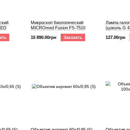
ский
Микроскоп биологический
Лампа галог
LED
MICROmed Fusion FS-7510
(цоколь G 4
MICROmed
ать
15 890.00грн
Заказать
127.00грн
/0,65 (S)
Объектив ахромат 60х/0,85 (S)
Объектив п