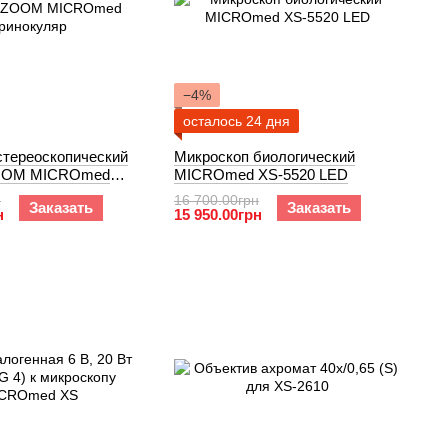
−4%
осталось 24 дня
стереоскопический
Микроскоп биологический
OOM MICROmed
MICROmed XS-5520 LED
н
16 700.00грн
Заказать
Заказать
н
15 950.00грн