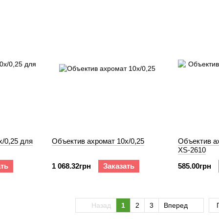
/0,25 для
Объектив ахромат 10х/0,25
Объектив ах
XS-2610
ать
1 068.32грн
Заказать
585.00грн
Назад
1
2
3
Вперед