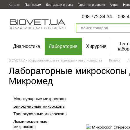
Перейти к основному контенту
Каталог
Партнерам
Доставка и оплата
Гарантия и сервис
Акции
Нов
098 772-34-34
098 4
Тест-
Диагностика
Лаборатория
Хирургия
набор
BIOVET.UA - оборудование для ветеринарии и животноводства
Каталог
Л
Лабораторные микроскопы 
Микромед
Монокулярные микроскопы
Бинокулярные микроскопы
Тринокулярные микроскопы
Люминесцентные
микроскопы