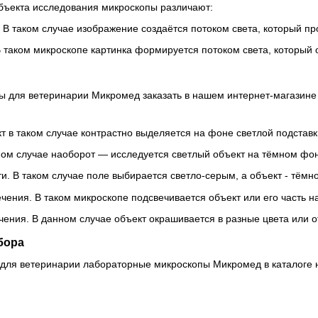
бъекта исследования микроскопы различают:
 В таком случае изображение создаётся потоком света, который пр
 таком микроскопе картинка формируется потоком света, который 
 для ветеринарии Микромед заказать в нашем интернет-магазине 
т в таком случае контрастно выделяется на фоне светлой подставк
ном случае наоборот — исследуется светлый объект на тёмном фон
и. В таком случае поле выбирается светло-серым, а объект - тёмн
ения. В таком микроскопе подсвечивается объект или его часть н
ения. В данном случае объект окрашивается в разные цвета или о
бора
для ветеринарии лабораторные микроскопы Микромед в каталоге н